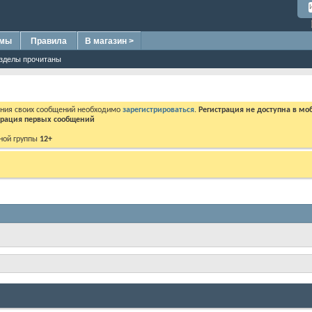
омы
Правила
В магазин >
азделы прочитаны
ения своих сообщений необходимо
зарегистрироваться
.
Регистрация не доступна в мо
дерация первых сообщений
ной группы
12+