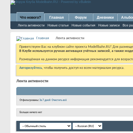
Что нового?
Главная
Форум
Дневники
Альб
Лента активности
Новые статьи
Новые события
Новые записи
Все р
Главная
Лента активности
Приветствуем Вас на клубном сайте проекта Modellbahn.RU! Для размещ
В Клубе используется ручная активация учётных записей, а также мо
Размещённая на данном ресурсе информация рекомендуется для возраст
Авторизуйтесь
, чтобы получить доступ ко всем материалам ресурса.
Лента активности
Отфильтрованы:
За 7 дней
Очистить всё
Больше ничего нет