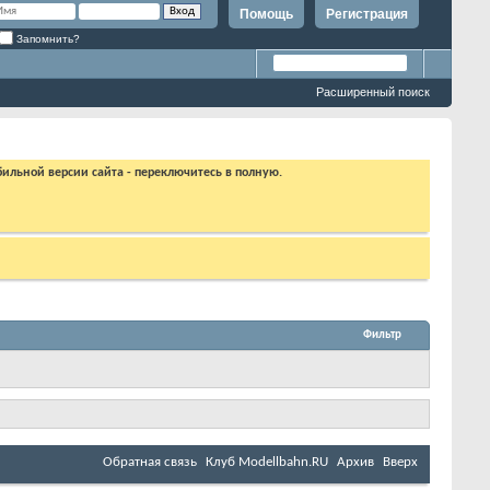
Помощь
Регистрация
Запомнить?
Расширенный поиск
бильной версии сайта - переключитесь в полную.
Фильтр
Обратная связь
Клуб Мodellbahn.RU
Архив
Вверх