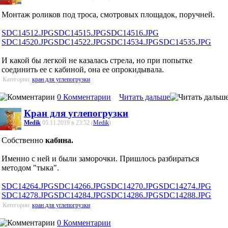
Монтаж роликов под троса, смотровых площадок, поручней.
SDC14512.JPG
SDC14515.JPG
SDC14516.JPG
SDC14520.JPG
SDC14522.JPG
SDC14534.JPG
SDC14535.JPG
И какой бы легкой не казалась стрела, но при попытке
соединить ее с кабиной, она ее опрокидывала.
Категории:
кран для углепогрузки
0 Комментарии
Читать дальше
Кран для углепогрузки
Medik
05.11.2019 в 23:52 (
Medik
)
Собственно
кабина.
Именно с ней и были заморочки. Пришлось разбираться
методом "тыка".
SDC14264.JPG
SDC14266.JPG
SDC14270.JPG
SDC14274.JPG
SDC14278.JPG
SDC14284.JPG
SDC14286.JPG
SDC14288.JPG
Категории:
кран для углепогрузки
0 Комментарии