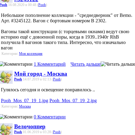
Pooh
16.08.2020 в 00:48 (
Pooh
)
Небольшое пополнение коллекции - "среднедверник" от Bemo.
Арт. #3245122. Вагон с бортовым номером B 2302.
Вагоны такой конструкции (с торцевыми окнами) ведут свою
историю ещё с довоенной поры, когда в 1939..1940г RhB
получила 8 вагонов такого типа. Интересно, что изначально
вагон
Категории:
Моя коллекция
1 Комментарий
Читать дальше
Мой город - Москва
Pooh
14.07.2019 в 02:13 (
Pooh
)
Гулялось сегодня и освещение понравилось ..
Pooh_Mos_07_19_1.jpg
Pooh_Mos_07_19_2.jpg
Категории:
Москва
0 Комментарии
Велочоппер
Pooh
01.06.2019 в 03:28 (
Pooh
)