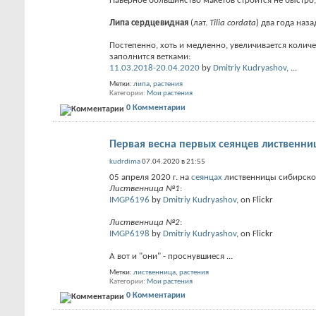
Наверное большинство макетов строится не быстро, 
Липа сердцевидная
(лат.
Tilia cordata
) два года наза
Постепенно, хоть и медленно, увеличивается количе
заполнится ветками:
11.03.2018-20.04.2020
by
Dmitriy Kudryashov
,
...
Метки:
липа
,
растения
Категории
Мои растения
0 Комментарии
Первая весна первых сеянцев лиственни
kudrdima
07.04.2020 в 21:55
05 апреля 2020 г. на
сеянцах
лиственницы сибирской
Лиственница №1
:
IMGP6196
by
Dmitriy Kudryashov
, on Flickr
Лиственница №2
:
IMGP6198
by
Dmitriy Kudryashov
, on Flickr
А вот и "они" - проснувшиеся
...
Метки:
лиственница
,
растения
Категории
Мои растения
0 Комментарии