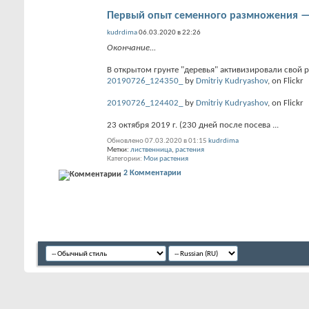
Первый опыт семенного размножения — 
kudrdima
06.03.2020 в 22:26
Окончание...
В открытом грунте "деревья" активизировали свой р
20190726_124350_
by
Dmitriy Kudryashov
, on Flickr
20190726_124402_
by
Dmitriy Kudryashov
, on Flickr
23 октября 2019 г. (230 дней после посева
...
Обновлено 07.03.2020 в 01:15
kudrdima
Метки:
лиственница
,
растения
Категории
Мои растения
2 Комментарии