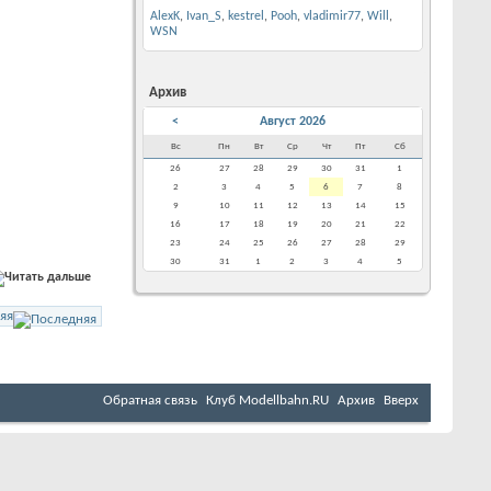
AlexK
,
Ivan_S
,
kestrel
,
Pooh
,
vladimir77
,
Will
,
WSN
Архив
<
Август 2026
Вс
Пн
Вт
Ср
Чт
Пт
Сб
26
27
28
29
30
31
1
2
3
4
5
6
7
8
9
10
11
12
13
14
15
16
17
18
19
20
21
22
23
24
25
26
27
28
29
30
31
1
2
3
4
5
яя
Обратная связь
Клуб Мodellbahn.RU
Архив
Вверх