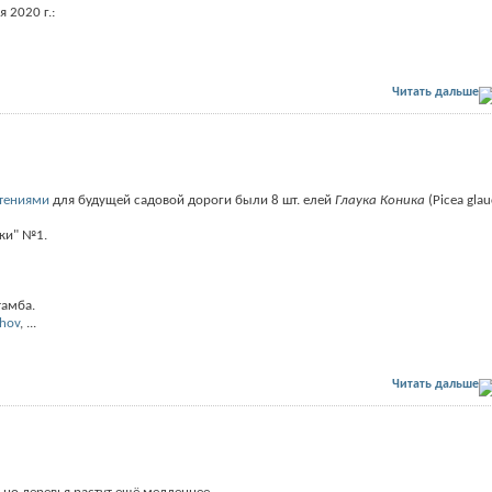
я 2020 г.:
Читать дальше
тениями
для будущей садовой дороги были 8 шт. елей
Глаука Коника
(Picea glau
лки" №1.
тамба.
shov
,
...
Читать дальше