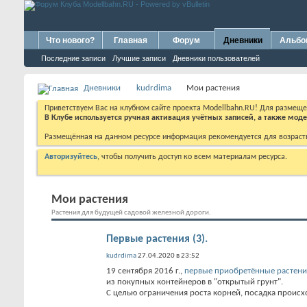
Что нового?
Главная
Форум
Дневники
Альб
Последние записи
Лучшие записи
Дневники пользователей
Дневники
kudrdima
Мои растения
Приветствуем Вас на клубном сайте проекта Modellbahn.RU! Для размещ
В Клубе используется ручная активация учётных записей, а также мо
Размещённая на данном ресурсе информация рекомендуется для возраст
Авторизуйтесь
, чтобы получить доступ ко всем материалам ресурса.
Мои растения
Растения для будущей садовой железной дороги.
Первые растения (3).
kudrdima
27.04.2020 в 23:52
19 сентября 2016 г.,
первые приобретённые растени
из покупных контейнеров в "открытый грунт".
С целью ограничения роста корней, посадка происх