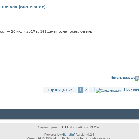
начало (окончание).
ост — 26 июля 2019 г., 141 день после посева семян:
Читать дальше
Последн
Страница 1 из 3
1
2
3
Текущее время:
18:31
. Часовой пояс GMT +4.
Powered by
vBulletin®
Version 4.2.5
Copyright © 2026 vBulletin Solutions Inc. All rights reserved.