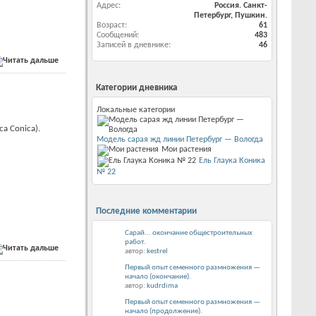
Адрес
Россия. Санкт-
Петербург, Пушкин.
Возраст
61
Сообщений
483
Записей в дневнике
46
Категории дневника
Локальные категории
ca Conica).
Модель сарая жд линии Петербург — Вологда
Мои растения
Ель Глаука Коника
№ 22
Последние комментарии
Сарай... окончание общестроительных
работ.
автор:
kestrel
Первый опыт семенного размножения —
начало (окончание).
автор:
kudrdima
Первый опыт семенного размножения —
начало (продолжение).