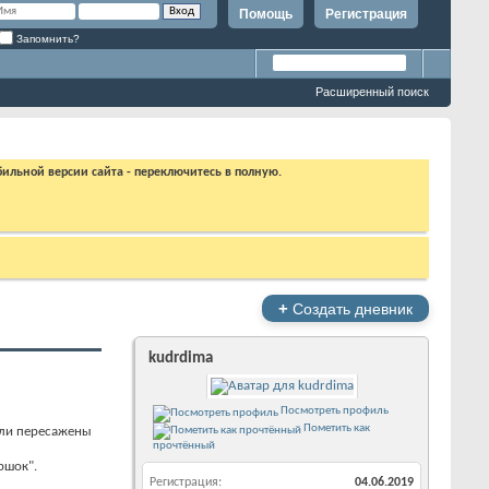
Помощь
Регистрация
Запомнить?
Расширенный поиск
бильной версии сайта - переключитесь в полную.
+
Создать дневник
kudrdima
Посмотреть профиль
Пометить как
ыли пересажены
прочтённый
ршок".
Регистрация
04.06.2019