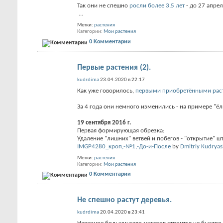
Так они не спешно
росли более 3,5 лет
- до 27 апрел
...
Метки:
растения
Категории
Мои растения
0 Комментарии
Первые растения (2).
kudrdima
23.04.2020 в 22:17
Как уже говорилось,
первыми приобретёнными рас
За 4 года они немного изменились - на примере "ё
19 сентября 2016 г.
Первая формирующая обрезка:
Удаление "лишних" ветвей и побегов - "открытие" ш
IMGP4280_кроп,-№1,-До-и-После
by
Dmitriy Kudrya
Метки:
растения
Категории
Мои растения
0 Комментарии
Не спешно растут деревья.
kudrdima
20.04.2020 в 23:41