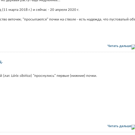
но деревья растут ещё медленнее...
д (11 марта 2018 г.) и сейчас - 20 апреля 2020 г.
ство веточек; "просыпаются" почки на стволе - есть надежда, что пустоватый о
Читать дальше
ц.
 (лат.
Lárix sibírica
) "проснулись" первые (нижние) почки.
Читать дальше