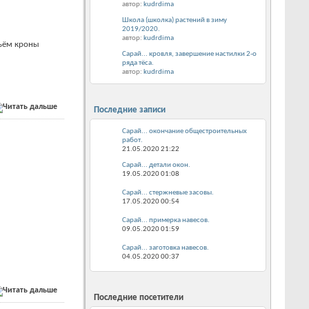
автор:
kudrdima
Школа (школка) растений в зиму
2019/2020.
автор:
kudrdima
бъём кроны
Сарай... кровля, завершение настилки 2-о
ряда тёса.
автор:
kudrdima
Последние записи
Сарай... окончание общестроительных
работ.
21.05.2020
21:22
Сарай... детали окон.
19.05.2020
01:08
Сарай... стержневые засовы.
17.05.2020
00:54
Сарай... примерка навесов.
09.05.2020
01:59
Сарай... заготовка навесов.
04.05.2020
00:37
Последние посетители