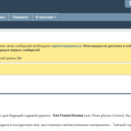
омы
Правила
В магазин >
ения своих сообщений необходимо
зарегистрироваться
.
Регистрация не доступна в мо
дерация первых сообщений
ной группы
12+
я
для будущей садовой дороги -
Ели Глаука Коника
(лат.
Picea glauca Conica
), б
одила в посадочную яму, выстланную геотекстильным материалом - "мягкий го