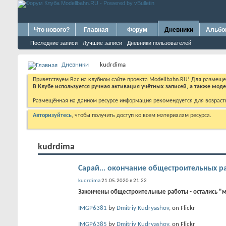
Что нового?
Главная
Форум
Дневники
Альб
Последние записи
Лучшие записи
Дневники пользователей
Дневники
kudrdima
Приветствуем Вас на клубном сайте проекта Modellbahn.RU! Для размещ
В Клубе используется ручная активация учётных записей, а также мо
Размещённая на данном ресурсе информация рекомендуется для возраст
Авторизуйтесь
, чтобы получить доступ ко всем материалам ресурса.
kudrdima
Сарай... окончание общестроительных ра
kudrdima
21.05.2020 в 21:22
Закончены общестроительные работы - остались "
IMGP6381
by
Dmitriy Kudryashov
, on Flickr
IMGP6385
by
Dmitriy Kudryashov
, on Flickr