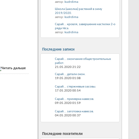
автор:
kudrdima
Школа (школка) растений в зиму
2019/2020.
автор:
kudrdima
Сарай... кровля, завершение настилки 2-о
ряда тёса.
автор:
kudrdima
Последние записи
Сарай... окончание общестроительных
работ.
21.05.2020
21:22
Сарай... детали окон.
19.05.2020
01:08
Сарай... стержневые засовы.
17.05.2020
00:54
Сарай... примерка навесов.
09.05.2020
01:59
Сарай... заготовка навесов.
04.05.2020
00:37
Последние посетители