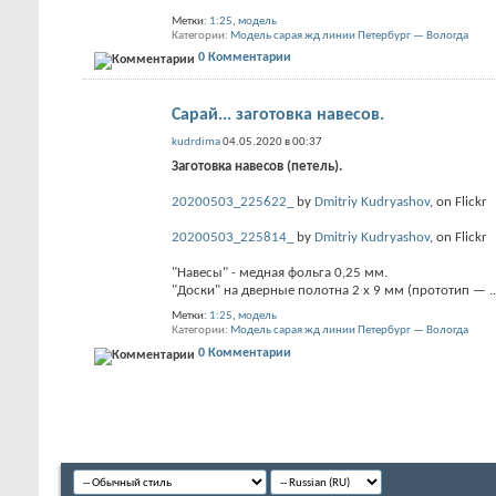
Метки:
1:25
,
модель
Категории
Модель сарая жд линии Петербург — Вологда
0 Комментарии
Сарай... заготовка навесов.
kudrdima
04.05.2020 в 00:37
Заготовка навесов (петель).
20200503_225622_
by
Dmitriy Kudryashov
, on Flickr
20200503_225814_
by
Dmitriy Kudryashov
, on Flickr
"Навесы" - медная фольга 0,25 мм.
"Доски" на дверные полотна 2 x 9 мм (прототип —
..
Метки:
1:25
,
модель
Категории
Модель сарая жд линии Петербург — Вологда
0 Комментарии