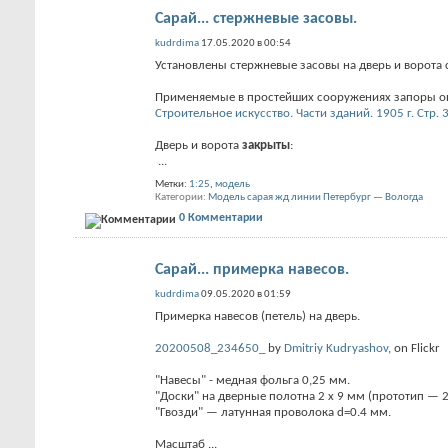
Сарай... стержневые засовы.
kudrdima
17.05.2020 в 00:54
Установлены стержневые засовы на дверь и ворота 
Применяемые в простейших сооружениях запоры опис
Строительное искусство. Части зданий. 1905 г. Стр. 
Дверь и ворота
закрыты
:
...
Метки:
1:25
,
модель
Категории
Модель сарая жд линии Петербург — Вологда
0 Комментарии
Сарай... примерка навесов.
kudrdima
09.05.2020 в 01:59
Примерка навесов (петель) на дверь.
20200508_234650_
by
Dmitriy Kudryashov
, on Flickr
"Навесы" - медная фольга 0,25 мм.
"Доски" на дверные полотна 2 x 9 мм (прототип — 
"Гвозди" — латунная проволока d=0.4 мм.
Масштаб
...