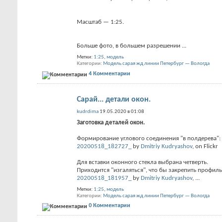
Масштаб — 1:25.
Больше фото, в большем разрешении
...
Метки:
1:25
,
модель
Категории
Модель сарая жд линии Петербург — Вологда
4 Комментарии
Сарай... детали окон.
kudrdima
19.05.2020 в 01:08
Заготовка деталей окон.
Формирование углового соединения "в полдерева":
20200518_182727_
by
Dmitriy Kudryashov
, on Flickr
Для вставки оконного стекла выбрана четверть.
Приходится "изгаляться", что бы закрепить профиль
20200518_181957_
by
Dmitriy Kudryashov
,
...
Метки:
1:25
,
модель
Категории
Модель сарая жд линии Петербург — Вологда
0 Комментарии