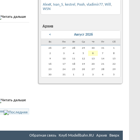
AlexK
,
Ivan_S
,
kestrel
,
Pooh
,
vladimir77
,
Will
,
WSN
Архив
<
Август 2026
Вс
Пн
Вт
Ср
Чт
Пт
Сб
26
27
28
29
30
31
1
2
3
4
5
6
7
8
9
10
11
12
13
14
15
16
17
18
19
20
21
22
23
24
25
26
27
28
29
30
31
1
2
3
4
5
яя
Обратная связь
Клуб Мodellbahn.RU
Архив
Вверх