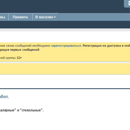
омы
Правила
В магазин >
ения своих сообщений необходимо
зарегистрироваться
.
Регистрация не доступна в мо
дерация первых сообщений
ной группы
12+
бот.
малярные" и "стекольные".