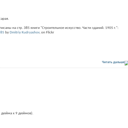
сарая.
аны на стр. 385 книги "Строительное искусство. Части зданий. 1905 г.":
385
by
Dmitriy Kudryashov
, on Flickr
Читать дальше
2 дюйма x 9 дюймов).