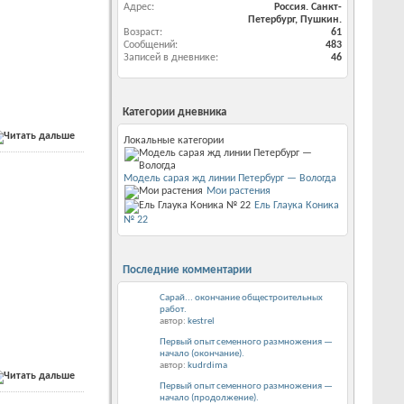
Адрес
Россия. Санкт-
Петербург, Пушкин.
Возраст
61
Сообщений
483
Записей в дневнике
46
Категории дневника
Локальные категории
Модель сарая жд линии Петербург — Вологда
Мои растения
Ель Глаука Коника
№ 22
Последние комментарии
Сарай... окончание общестроительных
работ.
автор:
kestrel
Первый опыт семенного размножения —
начало (окончание).
автор:
kudrdima
Первый опыт семенного размножения —
начало (продолжение).