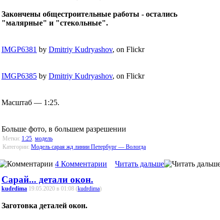
Закончены общестроительные работы - остались
"малярные" и "стекольные".
IMGP6381
by
Dmitriy Kudryashov
, on Flickr
IMGP6385
by
Dmitriy Kudryashov
, on Flickr
Масштаб — 1:25.
Больше фото, в большем разрешении
Метки:
1:25
,
модель
Категории:
Модель сарая жд линии Петербург — Вологда
4 Комментарии
Читать дальше
Сарай... детали окон.
kudrdima
19.05.2020 в 01:08 (
kudrdima
)
Заготовка деталей окон.