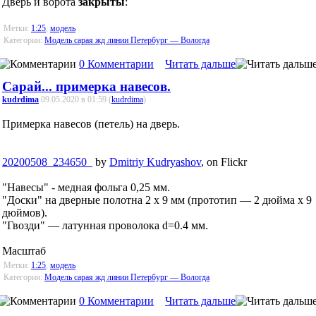
Дверь и ворота
закрыты
:
Метки:
1:25
,
модель
Категории:
Модель сарая жд линии Петербург — Вологда
0 Комментарии
Читать дальше
Сарай... примерка навесов.
kudrdima
09.05.2020 в 01:59 (
kudrdima
)
Примерка навесов (петель) на дверь.
20200508_234650_
by
Dmitriy Kudryashov
, on Flickr
"Навесы" - медная фольга 0,25 мм.
"Доски" на дверные полотна 2 x 9 мм (прототип — 2 дюйма x 9
дюймов).
"Гвозди" — латунная проволока d=0.4 мм.
Масштаб
Метки:
1:25
,
модель
Категории:
Модель сарая жд линии Петербург — Вологда
0 Комментарии
Читать дальше