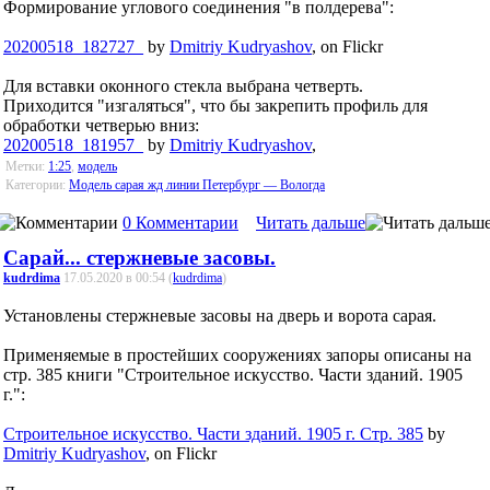
Формирование углового соединения "в полдерева":
20200518_182727_
by
Dmitriy Kudryashov
, on Flickr
Для вставки оконного стекла выбрана четверть.
Приходится "изгаляться", что бы закрепить профиль для
обработки четверью вниз:
20200518_181957_
by
Dmitriy Kudryashov
,
Метки:
1:25
,
модель
Категории:
Модель сарая жд линии Петербург — Вологда
0 Комментарии
Читать дальше
Сарай... стержневые засовы.
kudrdima
17.05.2020 в 00:54 (
kudrdima
)
Установлены стержневые засовы на дверь и ворота сарая.
Применяемые в простейших сооружениях запоры описаны на
стр. 385 книги "Строительное искусство. Части зданий. 1905
г.":
Строительное искусство. Части зданий. 1905 г. Стр. 385
by
Dmitriy Kudryashov
, on Flickr