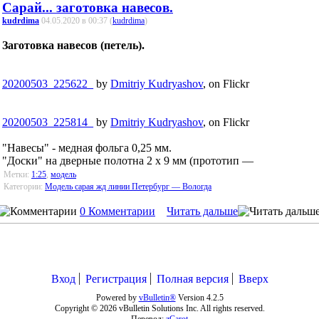
Сарай... заготовка навесов.
kudrdima
04.05.2020 в 00:37 (
kudrdima
)
Заготовка навесов (петель).
20200503_225622_
by
Dmitriy Kudryashov
, on Flickr
20200503_225814_
by
Dmitriy Kudryashov
, on Flickr
"Навесы" - медная фольга 0,25 мм.
"Доски" на дверные полотна 2 x 9 мм (прототип —
Метки:
1:25
,
модель
Категории:
Модель сарая жд линии Петербург — Вологда
0 Комментарии
Читать дальше
Вход
Регистрация
Полная версия
Вверх
Powered by
vBulletin®
Version 4.2.5
Copyright © 2026 vBulletin Solutions Inc. All rights reserved.
Перевод:
zCarot