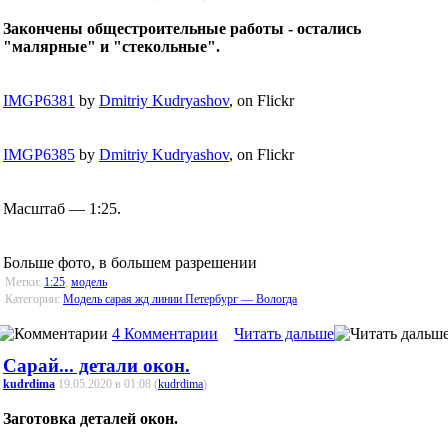
Закончены общестроительные работы - остались
"малярные" и "стекольные".
IMGP6381
by
Dmitriy Kudryashov
, on Flickr
IMGP6385
by
Dmitriy Kudryashov
, on Flickr
Масштаб — 1:25.
Больше фото, в большем разрешении
Метки:
1:25
,
модель
Категории:
Модель сарая жд линии Петербург — Вологда
4 Комментарии
Читать дальше
Сарай... детали окон.
kudrdima
19.05.2020 в 01:08 (
kudrdima
)
Заготовка деталей окон.