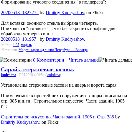
Формирование углового соединения "в полдерева":
20200518_182727_
by
Dmitriy Kudryashov
, on Flickr
Для вставки оконного стекла выбрана четверть.
Приходится "изгаляться", что бы закрепить профиль для
обработки четверью вниз:
20200518_181957_
by
Dmitriy Kudryashov
,
Метки:
1:25
,
модель
Категории:
Модель сарая жд линии Петербург — Вологда
0 Комментарии
Читать дальше
Сарай... стержневые засовы.
kudrdima
17.05.2020 в 00:54 (
kudrdima
)
Установлены стержневые засовы на дверь и ворота сарая.
Применяемые в простейших сооружениях запоры описаны на
стр. 385 книги "Строительное искусство. Части зданий. 1905
г.":
Строительное искусство. Части зданий. 1905 г. Стр. 385
by
Dmitriy Kudryashov
, on Flickr