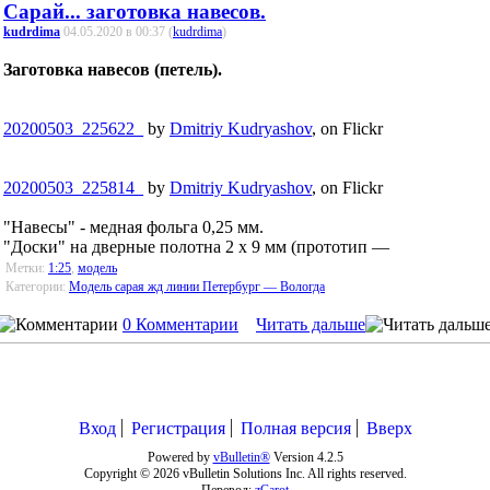
Сарай... заготовка навесов.
kudrdima
04.05.2020 в 00:37 (
kudrdima
)
Заготовка навесов (петель).
20200503_225622_
by
Dmitriy Kudryashov
, on Flickr
20200503_225814_
by
Dmitriy Kudryashov
, on Flickr
"Навесы" - медная фольга 0,25 мм.
"Доски" на дверные полотна 2 x 9 мм (прототип —
Метки:
1:25
,
модель
Категории:
Модель сарая жд линии Петербург — Вологда
0 Комментарии
Читать дальше
Вход
Регистрация
Полная версия
Вверх
Powered by
vBulletin®
Version 4.2.5
Copyright © 2026 vBulletin Solutions Inc. All rights reserved.
Перевод:
zCarot