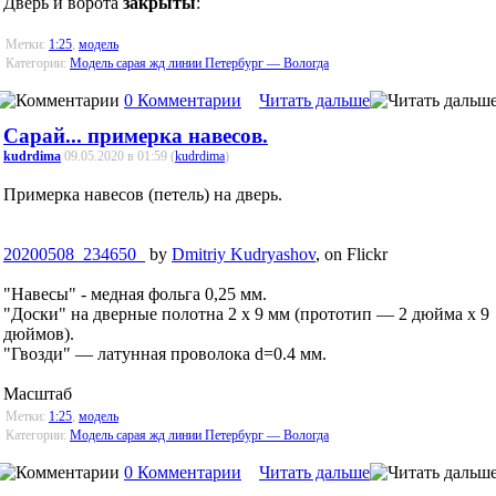
Дверь и ворота
закрыты
:
Метки:
1:25
,
модель
Категории:
Модель сарая жд линии Петербург — Вологда
0 Комментарии
Читать дальше
Сарай... примерка навесов.
kudrdima
09.05.2020 в 01:59 (
kudrdima
)
Примерка навесов (петель) на дверь.
20200508_234650_
by
Dmitriy Kudryashov
, on Flickr
"Навесы" - медная фольга 0,25 мм.
"Доски" на дверные полотна 2 x 9 мм (прототип — 2 дюйма x 9
дюймов).
"Гвозди" — латунная проволока d=0.4 мм.
Масштаб
Метки:
1:25
,
модель
Категории:
Модель сарая жд линии Петербург — Вологда
0 Комментарии
Читать дальше