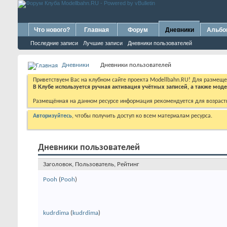
Что нового?
Главная
Форум
Дневники
Альб
Последние записи
Лучшие записи
Дневники пользователей
Дневники
Дневники пользователей
Приветствуем Вас на клубном сайте проекта Modellbahn.RU! Для размещ
В Клубе используется ручная активация учётных записей, а также мо
Размещённая на данном ресурсе информация рекомендуется для возраст
Авторизуйтесь
, чтобы получить доступ ко всем материалам ресурса.
Дневники пользователей
Заголовок, Пользователь, Рейтинг
Pooh
(
Pooh
)
kudrdima
(
kudrdima
)