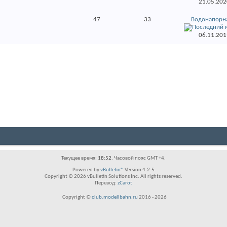
21.05.20
47
33
Водонапорна
06.11.20
Текущее время:
18:52
. Часовой пояс GMT +4.
Powered by
vBulletin®
Version 4.2.5
Copyright © 2026 vBulletin Solutions Inc. All rights reserved.
Перевод:
zCarot
Copyright ©
club.modellbahn.ru
2016 -
2026