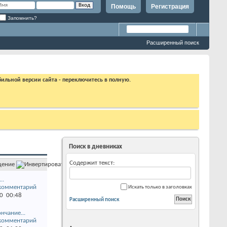
Помощь
Регистрация
Запомнить?
Расширенный поиск
бильной версии сайта - переключитесь в полную.
Поиск в дневниках
Содержит текст:
щение
..
Искать только в заголовках
20
00:48
Расширенный поиск
ончание...