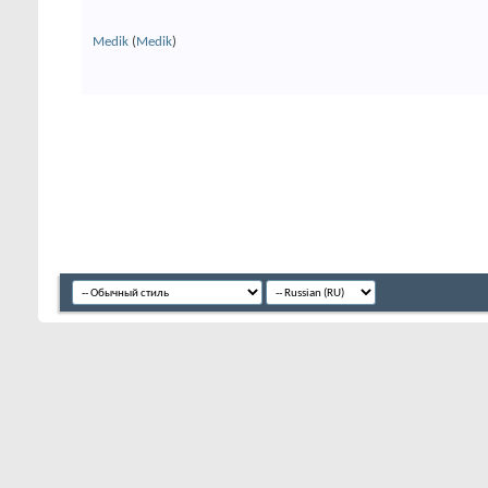
Medik
(
Medik
)