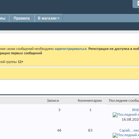
омы
Правила
В магазин >
ения своих сообщений необходимо
зарегистрироваться
.
Регистрация не доступна в мо
дерация первых сообщений
ной группы
12+
Записи
Комментарии
Последнее сооб
3
1
RhB.
16.08.20
46
63
Сарай... ок