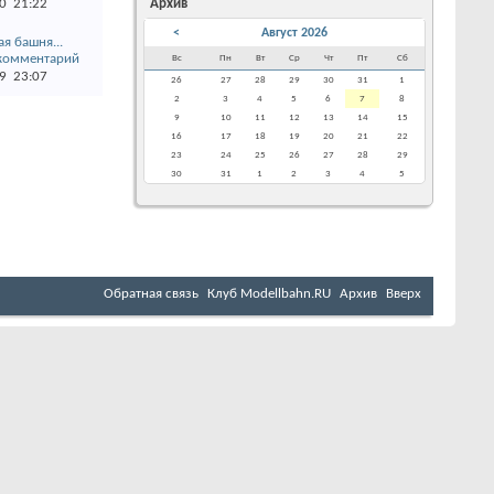
20
21:22
Архив
<
Август 2026
я башня...
Вс
Пн
Вт
Ср
Чт
Пт
Сб
19
23:07
26
27
28
29
30
31
1
2
3
4
5
6
7
8
9
10
11
12
13
14
15
16
17
18
19
20
21
22
23
24
25
26
27
28
29
30
31
1
2
3
4
5
Обратная связь
Клуб Мodellbahn.RU
Архив
Вверх