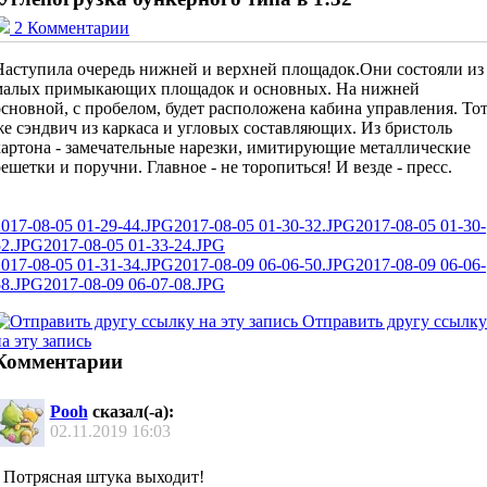
2 Комментарии
Наступила очередь нижней и верхней площадок.Они состояли из
малых примыкающих площадок и основных. На нижней
основной, с пробелом, будет расположена кабина управления. То
же сэндвич из каркаса и угловых составляющих. Из бристоль
картона - замечательные нарезки, имитирующие металлические
решетки и поручни. Главное - не торопиться! И везде - пресс.
2017-08-05 01-29-44.JPG
2017-08-05 01-30-32.JPG
2017-08-05 01-30-
52.JPG
2017-08-05 01-33-24.JPG
2017-08-05 01-31-34.JPG
2017-08-09 06-06-50.JPG
2017-08-09 06-06-
58.JPG
2017-08-09 06-07-08.JPG
Отправить другу ссылку
а эту запись
Комментарии
Pooh
сказал(-а):
02.11.2019
16:03
Потрясная штука выходит!