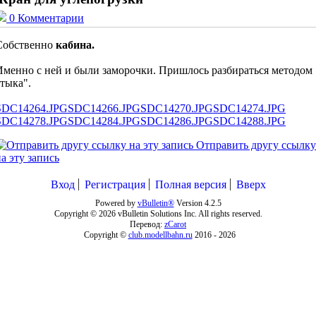
0 Комментарии
Собственно
кабина.
Именно с ней и были заморочки. Пришлось разбираться методом
"тыка".
SDC14264.JPG
SDC14266.JPG
SDC14270.JPG
SDC14274.JPG
SDC14278.JPG
SDC14284.JPG
SDC14286.JPG
SDC14288.JPG
Отправить другу ссылку
а эту запись
Вход
Регистрация
Полная версия
Вверх
Powered by
vBulletin®
Version 4.2.5
Copyright © 2026 vBulletin Solutions Inc. All rights reserved.
Перевод:
zCarot
Copyright ©
club.modellbahn.ru
2016 -
2026