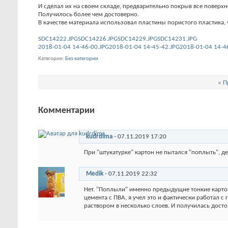
И сделал их на своем складе, предварительно покрыв все поверх
Получилось более чем достоверно.
В качестве материала использовал пластины пористого пластика, 
SDC14222.JPG
SDC14226.JPG
SDC14229.JPG
SDC14231.JPG
2018-01-04 14-46-00.JPG
2018-01-04 14-45-42.JPG
2018-01-04 14-4
Категории
Без категории
«
П
Комментарии
kudrdima
-
07.11.2019
17:20
При "штукатурке" картон не пытался "поплыть", 
Medik
-
07.11.2019
22:32
Нет. "Поплыли" именно предыдущие тонкие картон
цемента с ПВА, я учел это и фактически работал с
раствором в несколько слоев. И получилась досто