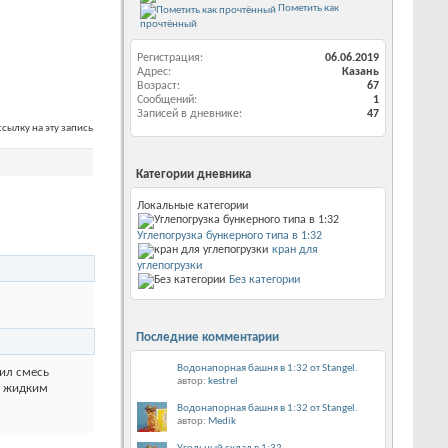
Пометить как
прочтённый
Регистрация
06.06.2019
Адрес
Казань
Возраст
67
Сообщений
1
Записей в дневнике
47
ссылку на эту запись
Категории дневника
Локальные категории
Углепогрузка бункерного типа в 1:32
кран для
углепогрузки
Без категории
Последние комментарии
Водонапорная башня в 1:32 от Stangel.
сил смесь
автор:
kestrel
ее жидким
Водонапорная башня в 1:32 от Stangel.
автор:
Medik