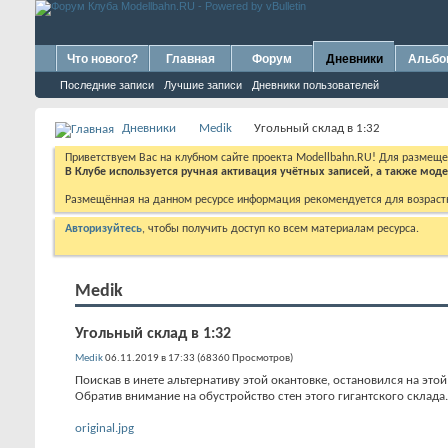
Что нового?
Главная
Форум
Дневники
Альб
Последние записи
Лучшие записи
Дневники пользователей
Дневники
Medik
Угольный склад в 1:32
Приветствуем Вас на клубном сайте проекта Modellbahn.RU! Для размещ
В Клубе используется ручная активация учётных записей, а также мо
Размещённая на данном ресурсе информация рекомендуется для возраст
Авторизуйтесь
, чтобы получить доступ ко всем материалам ресурса.
Medik
Угольный склад в 1:32
Medik
06.11.2019 в 17:33 (68360 Просмотров)
Поискав в инете альтернативу этой окантовке, остановился на этой
Обратив внимание на обустройство стен этого гигантского склада.
original.jpg