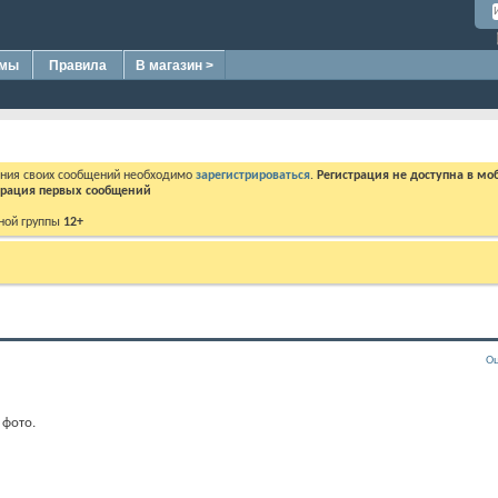
омы
Правила
В магазин >
ения своих сообщений необходимо
зарегистрироваться
.
Регистрация не доступна в мо
дерация первых сообщений
ной группы
12+
Оц
 фото.