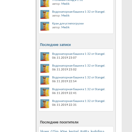
Угольный склад в 1:32
автор:
Medik
Водонапорная башня в 1:32 от Stangel.
автор:
Medik
Кран для углепогрузки
автор:
Medik
Последние записи
Водонапорная башня в 1:32 от Stangel.
06.11.2019
23:07
Водонапорная башня в 1:32 от Stangel.
06.11.2019
23:02
Водонапорная башня в 1:32 от Stangel.
06.11.2019
22:54
Водонапорная башня в 1:32 от Stangel.
06.11.2019
22:41
Водонапорная башня в 1:32 от Stangel.
06.11.2019
22:31
Последние посетители
bluxer
,
GTim
,
k0ne
,
kestrel
,
KotRa
,
kudrdima
,