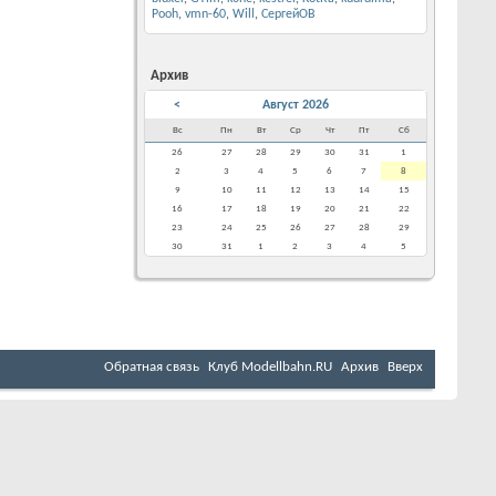
Pooh
,
vmn-60
,
Will
,
СергейОВ
Архив
<
Август 2026
Вс
Пн
Вт
Ср
Чт
Пт
Сб
26
27
28
29
30
31
1
2
3
4
5
6
7
8
9
10
11
12
13
14
15
16
17
18
19
20
21
22
23
24
25
26
27
28
29
30
31
1
2
3
4
5
Обратная связь
Клуб Мodellbahn.RU
Архив
Вверх