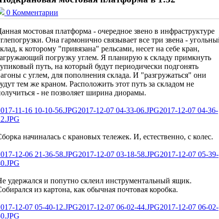
0 Комментарии
Данная мостовая платформа - очередное звено в инфраструктуре
углепогрузки. Она гармонично связывает все три звена - угольны
склад, к которому "привязана" рельсами, несет на себе кран,
загружающий погрузку углем. Я планирую к складу примкнуть
тупиковый путь, на который будут периодически подгонять
вагоны с углем, для пополнения склада. И "разгружаться" они
будут тем же краном. Расположить этот путь за складом не
получиться - не позволяет ширина диорамы.
2017-11-16 10-10-56.JPG
2017-12-07 04-33-06.JPG
2017-12-07 04-36-
12.JPG
Сборка начиналась с крановых тележек. И, естественно, с колес.
2017-12-06 21-36-58.JPG
2017-12-07 03-18-58.JPG
2017-12-07 05-39-
40.JPG
Не удержался и попутно склеил инструментальный ящик.
Собирался из картона, как обычная почтовая коробка.
2017-12-07 05-40-12.JPG
2017-12-07 06-02-44.JPG
2017-12-07 06-02-
50.JPG