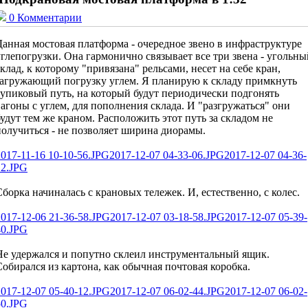
0 Комментарии
Данная мостовая платформа - очередное звено в инфраструктуре
углепогрузки. Она гармонично связывает все три звена - угольны
склад, к которому "привязана" рельсами, несет на себе кран,
загружающий погрузку углем. Я планирую к складу примкнуть
тупиковый путь, на который будут периодически подгонять
вагоны с углем, для пополнения склада. И "разгружаться" они
будут тем же краном. Расположить этот путь за складом не
получиться - не позволяет ширина диорамы.
2017-11-16 10-10-56.JPG
2017-12-07 04-33-06.JPG
2017-12-07 04-36-
12.JPG
Сборка начиналась с крановых тележек. И, естественно, с колес.
2017-12-06 21-36-58.JPG
2017-12-07 03-18-58.JPG
2017-12-07 05-39-
40.JPG
Не удержался и попутно склеил инструментальный ящик.
Собирался из картона, как обычная почтовая коробка.
2017-12-07 05-40-12.JPG
2017-12-07 06-02-44.JPG
2017-12-07 06-02-
50.JPG