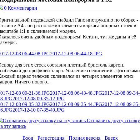
0 Комментарии
Оригинальной подсказкой снабдил Ганс инструкцию по сборке -
на листе A4 - он расположил элементы каркаса опорных стоек в
масштабе 1:1 к склеиваемой модели.
Оказалось очень удобным подспорьем! Кстати, тут же даны и её
размеры.
2017-12-08 06-44-08.JPG
2017-12-08 06-44-18.JPG
Основу для этих стоек составил плотный бристоль картон,
сгибаемый до профилей тавра. Усиление соединений - фасонками
Каждый каркас тележек склеивался из четырех элементов этих
тавров. Ничего нового...
2017-12-08 00-21-36.JPG
2017-12-08 06-43-48.JPG
2017-12-08 09-34-
48.JPG
2017-12-08 09-35-12.JPG
2017-12-08 09-35-32.JPG
2017-12-08 09-35-44.JPG
2017-12-08 09-35-
56.JPG
2017-12-10 07-35-40.JPG
Отправить другу ссылку
а эту запись
Вход
Регистрация
Полная версия
Вверх