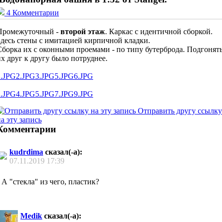
4 Комментарии
Промежуточный -
второй этаж
. Каркас с идентичной сборкой.
Здесь стены с имитацией кирпичной кладки.
Сборка их с оконными проемами - по типу бутерброда. Подгонят
их друг к другу было потруднее.
1.JPG
2.JPG
3.JPG
5.JPG
6.JPG
2.JPG
4.JPG
5.JPG
7.JPG
9.JPG
Отправить другу ссылку
а эту запись
Комментарии
kudrdima
сказал(-а):
07.11.2019
17:39
А "стекла" из чего, пластик?
Medik
сказал(-а):