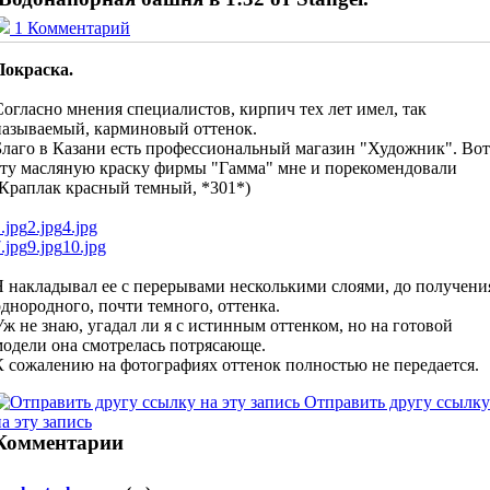
1 Комментарий
Покраска.
Согласно мнения специалистов, кирпич тех лет имел, так
называемый, карминовый оттенок.
Благо в Казани есть профессиональный магазин "Художник". Вот
эту масляную краску фирмы "Гамма" мне и порекомендовали
(Краплак красный темный, *301*)
.jpg
2.jpg
4.jpg
.jpg
9.jpg
10.jpg
Я накладывал ее с перерывами несколькими слоями, до получени
однородного, почти темного, оттенка.
Уж не знаю, угадал ли я с истинным оттенком, но на готовой
модели она смотрелась потрясающе.
К сожалению на фотографиях оттенок полностью не передается.
Отправить другу ссылку
а эту запись
Комментарии