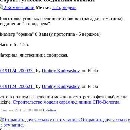
2 Комментарии
Метки
:
1:25
,
модель
Подготовка угловых соединений обвязки (насадки, замятины) -
соединение "в полдерева".
Диаметр "бревна" 8.8 мм (у прототипа - 5 вершков).
Масштаб - 1:25.
Материал: лиственница сибирская.
20191124_200933_
by
Dmitriy Kudryashov
, on Flickr
20191124_200621_
by
Dmitriy Kudryashov
, on Flickr
Фото в полном разрешении можно посмотреть в фотоальбоме на
lickr'е:
Строительство модели сарая ж/д линии СПб-Вологда.
бновлено 27.11.2019 в 00:48
kudrdima
Отправить другу ссылку
а эту запись