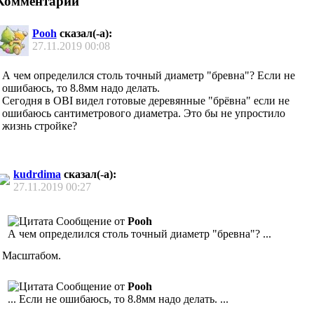
Комментарии
Pooh
сказал(-а):
27.11.2019
00:08
А чем определился столь точный диаметр "бревна"? Если не
ошибаюсь, то 8.8мм надо делать.
Сегодня в OBI видел готовые деревянные "брёвна" если не
ошибаюсь сантиметрового диаметра. Это бы не упростило
жизнь стройке?
kudrdima
сказал(-а):
27.11.2019
00:27
Сообщение от
Pooh
А чем определился столь точный диаметр "бревна"? ...
Масштабом.
Сообщение от
Pooh
... Если не ошибаюсь, то 8.8мм надо делать. ...