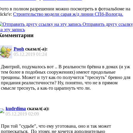
Фото в полном разрешении можно посмотреть в фотоальбоме на
lickr'е:
Строительство модели сарая ж/д линии СПб-Вологда.
Отправить другу ссылку
а эту запись
Комментарии
Pooh
сказал(-а):
05.12.2019
01:24
Дмитрий, подумалось вот .. В реальности брёвна в домах (и уж
тем более в подобных сооружениях) имеют продольные
трещины. Может и тут как-то получится "треснуть" бревно для
придания реалистичности? Ну, понятно, что не в прямом
смысле треснуть, а как-то царапнуть что ли.
kudrdima
сказал(-а):
05.12.2019
02:09
При той "судьбе", что ему уготована, оно и так может
потрескаться.
По этому, не хочется дополнительно