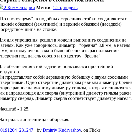
2 Комментарии
Метки
:
1:25
,
модель
"По настоящему", в подобных строениях стойки соединяются с
нижней обвязкой (замятиной) и верхней обвязкой (насадкой)
посредством шипа на стойке.
Для для упрощения, решил в модели выполнить соединения на
агелях. Как уже говорилось, диаметр - "бревна" 8.8 мм, а нагеля 
3 мм, поэтому очень важно было обеспечить расположение
отверстия под нагель соосно и по центру "бревна".
Для обеспечения этой задачи использовался простейший
кондуктор.
Он представляет собой деревянную бобышку с двумя соосными
отверстиями. Одно отверстие диаметром равным диаметру бревна
второе равное наружному диаметру гильзы, которая используется
как направляющая для сверла (внутренний диаметр гильзы равен
диаметру сверла). Диаметр сверла соответствует диаметру нагеля.
Масштаб - 1:25.
Материал: лиственница сибирская.
20191204_231247_
by
Dmitriy Kudryashov
, on Flickr