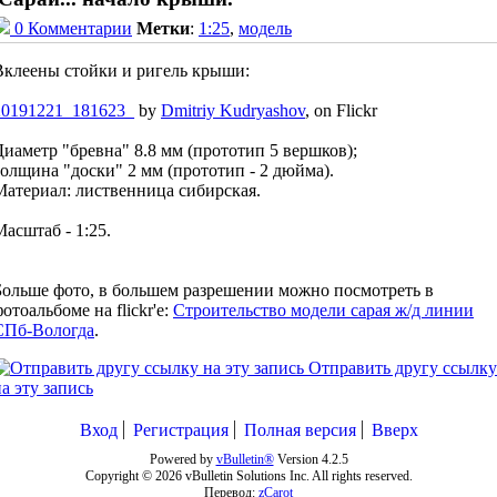
0 Комментарии
Метки
:
1:25
,
модель
Вклеены стойки и ригель крыши:
20191221_181623_
by
Dmitriy Kudryashov
, on Flickr
Диаметр "бревна" 8.8 мм (прототип 5 вершков);
толщина "доски" 2 мм (прототип - 2 дюйма).
Материал: лиственница сибирская.
Масштаб - 1:25.
Больше фото, в большем разрешении можно посмотреть в
отоальбоме на flickr'е:
Строительство модели сарая ж/д линии
СПб-Вологда
.
Отправить другу ссылку
а эту запись
Вход
Регистрация
Полная версия
Вверх
Powered by
vBulletin®
Version 4.2.5
Copyright © 2026 vBulletin Solutions Inc. All rights reserved.
Перевод:
zCarot