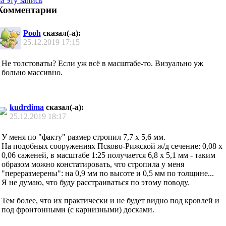
а эту запись
Комментарии
Pooh
сказал(-а):
25.12.2019
17:15
Не толстоваты? Если уж всё в масштабе-то. Визуально уж
больно массивно.
kudrdima
сказал(-а):
25.12.2019
18:17
У меня по "факту" размер стропил 7,7 х 5,6 мм.
На подобных сооружениях Псково-Рижской ж/д сечение: 0,08 х
0,06 саженей, в масштабе 1:25 получается 6,8 х 5,1 мм - таким
образом можно констатировать, что стропила у меня
"переразмерены": на 0,9 мм по высоте и 0,5 мм по толщине...
Я не думаю, что буду расстраиваться по этому поводу.
Тем более, что их практически и не будет видно под кровлей и
под фронтонными (с карнизными) досками.