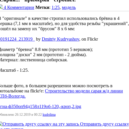
4 Комментарии
Метки
:
1:25
,
модель
В "оригинале" в качестве стропил использовались брёвна в 4
вершка (7,1 мм в масштабе), но для удобства резьбы "украшений",
пошёл на замену их "брусом" 8 х 6 мм:
20191224_213919_
by
Dmitriy Kudryashov
, on Flickr
Диаметр "бревна" 8.8 мм (прототип 5 вершков);
толщина "доски" 2 мм (прототип - 2 дюйма).
Материал: лиственница сибирская.
Масштаб - 1:25.
Больше фото, в большем разрешении можно посмотреть в
отоальбоме на flickr'е:
Строительство модели сарая ж/д линии
СПб-Вологда.
ргиа-ф350оп94д158л119об-120,-кроп,2.jpg
бновлено 26.12.2019 в 00:22
kudrdima
Отправить другу ссылку