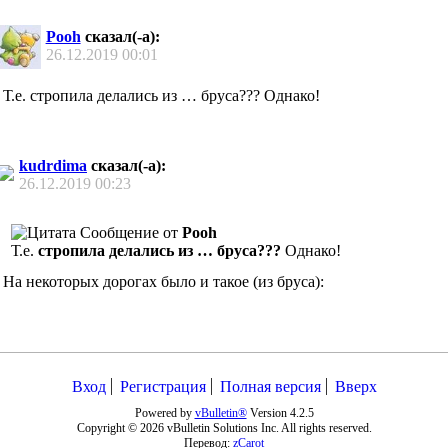
Pooh
сказал(-а):
26.12.2019
00:01
Т.е. стропила делались из … бруса??? Однако!
kudrdima
сказал(-а):
26.12.2019
00:23
Сообщение от
Pooh
Т.е.
стропила делались из … бруса???
Однако!
На некоторых дорогах было и такое (из бруса):
Вход
Регистрация
Полная версия
Вверх
Powered by
vBulletin®
Version 4.2.5
Copyright © 2026 vBulletin Solutions Inc. All rights reserved.
Перевод:
zCarot