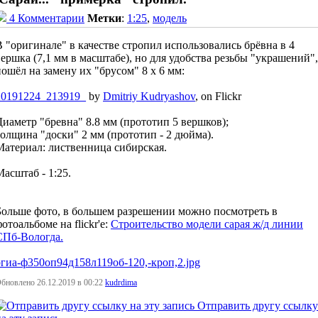
4 Комментарии
Метки
:
1:25
,
модель
В "оригинале" в качестве стропил использовались брёвна в 4
вершка (7,1 мм в масштабе), но для удобства резьбы "украшений",
пошёл на замену их "брусом" 8 х 6 мм:
20191224_213919_
by
Dmitriy Kudryashov
, on Flickr
Диаметр "бревна" 8.8 мм (прототип 5 вершков);
толщина "доски" 2 мм (прототип - 2 дюйма).
Материал: лиственница сибирская.
Масштаб - 1:25.
Больше фото, в большем разрешении можно посмотреть в
отоальбоме на flickr'е:
Строительство модели сарая ж/д линии
СПб-Вологда.
ргиа-ф350оп94д158л119об-120,-кроп,2.jpg
бновлено 26.12.2019 в 00:22
kudrdima
Отправить другу ссылку