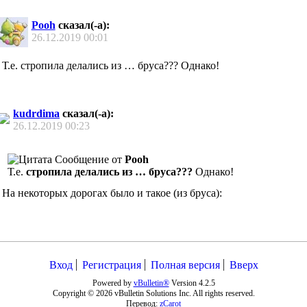
Pooh
сказал(-а):
26.12.2019
00:01
Т.е. стропила делались из … бруса??? Однако!
kudrdima
сказал(-а):
26.12.2019
00:23
Сообщение от
Pooh
Т.е.
стропила делались из … бруса???
Однако!
На некоторых дорогах было и такое (из бруса):
Вход
Регистрация
Полная версия
Вверх
Powered by
vBulletin®
Version 4.2.5
Copyright © 2026 vBulletin Solutions Inc. All rights reserved.
Перевод:
zCarot