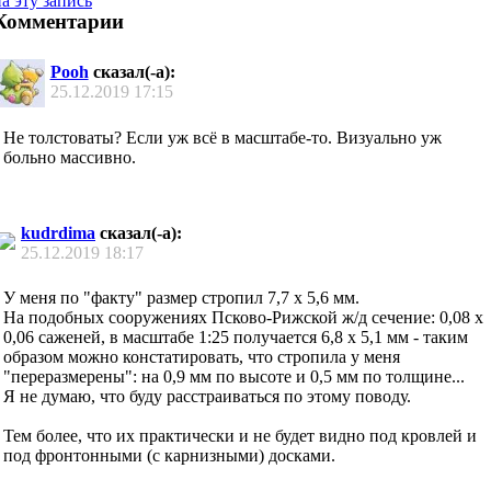
а эту запись
Комментарии
Pooh
сказал(-а):
25.12.2019
17:15
Не толстоваты? Если уж всё в масштабе-то. Визуально уж
больно массивно.
kudrdima
сказал(-а):
25.12.2019
18:17
У меня по "факту" размер стропил 7,7 х 5,6 мм.
На подобных сооружениях Псково-Рижской ж/д сечение: 0,08 х
0,06 саженей, в масштабе 1:25 получается 6,8 х 5,1 мм - таким
образом можно констатировать, что стропила у меня
"переразмерены": на 0,9 мм по высоте и 0,5 мм по толщине...
Я не думаю, что буду расстраиваться по этому поводу.
Тем более, что их практически и не будет видно под кровлей и
под фронтонными (с карнизными) досками.