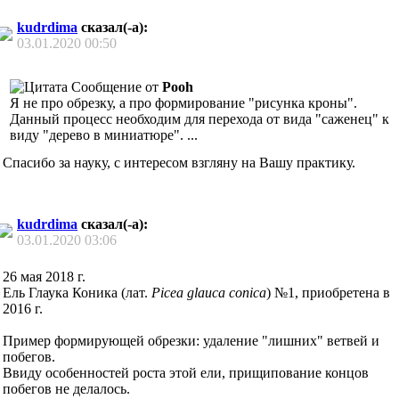
kudrdima
сказал(-а):
03.01.2020
00:50
Сообщение от
Pooh
Я не про обрезку, а про формирование "рисунка кроны".
Данный процесс необходим для перехода от вида "саженец" к
виду "дерево в миниатюре". ...
Спасибо за науку, с интересом взгляну на Вашу практику.
kudrdima
сказал(-а):
03.01.2020
03:06
26 мая 2018 г.
Ель Глаука Коника (лат.
Picea glauca conica
) №1, приобретена в
2016 г.
Пример формирующей обрезки: удаление "лишних" ветвей и
побегов.
Ввиду особенностей роста этой ели, прищипование концов
побегов не делалось.