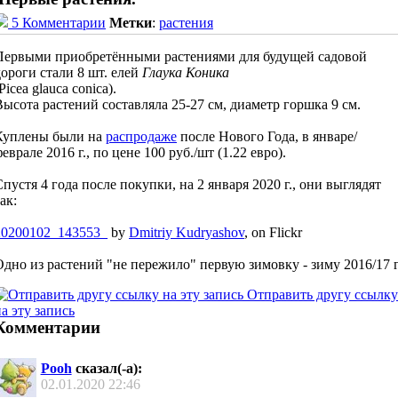
5 Комментарии
Метки
:
растения
Первыми приобретёнными растениями для будущей садовой
дороги стали 8 шт. елей
Глаука Коника
Picea glauca conica).
Высота растений составляла 25-27 см, диаметр горшка 9 см.
Куплены были на
распродаже
после Нового Года, в январе/
еврале 2016 г., по цене 100 руб./шт (1.22 евро).
Спустя 4 года после покупки, на 2 января 2020 г., они выглядят
ак:
20200102_143553_
by
Dmitriy Kudryashov
, on Flickr
Одно из растений "не пережило" первую зимовку - зиму 2016/17 г
Отправить другу ссылку
а эту запись
Комментарии
Pooh
сказал(-а):
02.01.2020
22:46