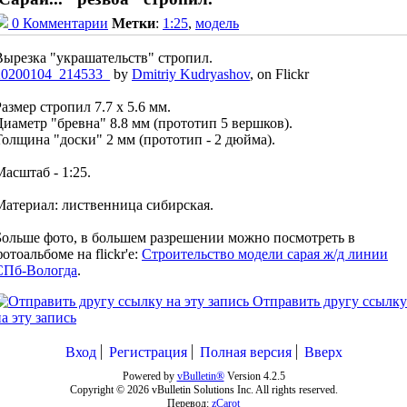
0 Комментарии
Метки
:
1:25
,
модель
Вырезка "украшательств" стропил.
20200104_214533_
by
Dmitriy Kudryashov
, on Flickr
азмер стропил 7.7 х 5.6 мм.
Диаметр "бревна" 8.8 мм (прототип 5 вершков).
Толщина "доски" 2 мм (прототип - 2 дюйма).
Масштаб - 1:25.
Материал: лиственница сибирская.
Больше фото, в большем разрешении можно посмотреть в
отоальбоме на flickr'е:
Строительство модели сарая ж/д линии
СПб-Вологда
.
Отправить другу ссылку
а эту запись
Вход
Регистрация
Полная версия
Вверх
Powered by
vBulletin®
Version 4.2.5
Copyright © 2026 vBulletin Solutions Inc. All rights reserved.
Перевод:
zCarot