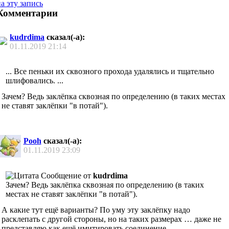
а эту запись
Комментарии
kudrdima
сказал(-а):
01.11.2019
21:14
... Все пеньки их сквозного прохода удалялись и тщательно
шлифовались. ...
Зачем? Ведь заклёпка сквозная по определению (в таких местах
не ставят заклёпки "в потай").
Pooh
сказал(-а):
01.11.2019
23:09
Сообщение от
kudrdima
Зачем? Ведь заклёпка сквозная по определению (в таких
местах не ставят заклёпки "в потай").
А какие тут ещё варианты? По уму эту заклёпку надо
расклепать с другой стороны, но на таких размерах … даже не
представляю как ещё имитировать соединение.