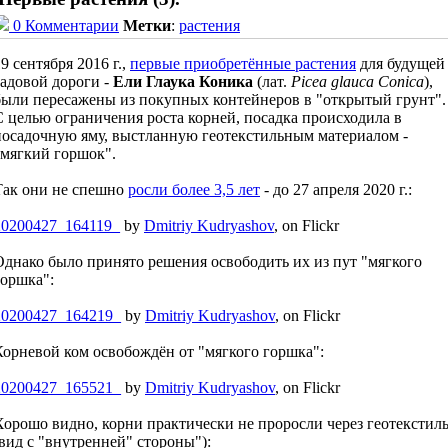
0 Комментарии
Метки
:
растения
9 сентября 2016 г.,
первые приобретённые растения
для будущей
садовой дороги -
Ели Глаука Коника
(лат.
Picea glauca Conica
),
были пересажены из покупных контейнеров в "открытый грунт".
С целью ограничения роста корней, посадка происходила в
посадочную яму, выстланную геотекстильным материалом -
"мягкий горшок".
Так они не спешно
росли более 3,5 лет
- до 27 апреля 2020 г.:
20200427_164119_
by
Dmitriy Kudryashov
, on Flickr
Однако было принято решения освободить их из пут "мягкого
горшка":
20200427_164219_
by
Dmitriy Kudryashov
, on Flickr
Корневой ком освобождён от "мягкого горшка":
20200427_165521_
by
Dmitriy Kudryashov
, on Flickr
Хорошо видно, корни практически не проросли через геотекстил
(вид с "внутренней" стороны"):