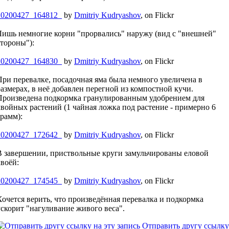
20200427_164812_
by
Dmitriy Kudryashov
, on Flickr
Лишь немногие корни "прорвались" наружу (вид с "внешней"
стороны"):
20200427_164830_
by
Dmitriy Kudryashov
, on Flickr
При перевалке, посадочная яма была немного увеличена в
размерах, в неё добавлен перегной из компостной кучи.
Произведена подкормка гранулированным удобрением для
хвойных растений (1 чайная ложка под растение - примерно 6
грамм):
20200427_172642_
by
Dmitriy Kudryashov
, on Flickr
В завершении, приствольные круги замульчированы еловой
хвоёй:
20200427_174545_
by
Dmitriy Kudryashov
, on Flickr
Хочется верить, что произведённая перевалка и подкормка
ускорит "нагуливание живого веса".
Отправить другу ссылку