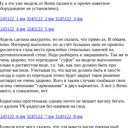
Ну а это уже модель от Bemo (шланги и прочее навесное
оборудование не установлено).
3245122_1.jpg
3245122_2.jpg
3245122_3.jpg
3245122_4.jpg
3245122_5.jpg
Модель сделана аккуратно, но не сказать, что прямо ах. В общем,
Bemo. Интерьер выполнен, но за счёт больших окон не приятно
бросаются в глаза места проклейки стекольных панелей на
противоположной стене. Надо разбирать и закрашивать. Так же н
очень здорово, что переходное "суфле" на модели выполненно
олько в растянутом виде, т.е. так, как оно должно быть при
сцепке вагонов. Учитывая то, что вагон должен быть в хвосте
поезда и один из переходов точно будет закрыт такое решение
выглядит не очень здорово. Roco в таким случаях снабжало свои
вагоны сменными "гармошками" в двух вариантах. А вот у Bemo
такого, к сожалению, нет.
Подвагонка простенькая, однако ничто не мешает вагону бегать
по адским УК-радиусам без намёков на сход.
3245122_6.jpg
3245122_7.jpg
3245122_8.jpg
Подводя итог могу сказать, что для макета вагон прекрасный,