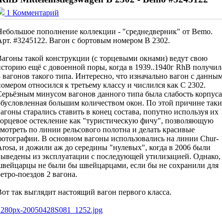
1 Комментарий
Небольшое пополнение коллекции - "среднедверник" от Bemo.
Арт. #3245122. Вагон с бортовым номером B 2302.
Вагоны такой конструкции (с торцевыми окнами) ведут свою
историю ещё с довоенной поры, когда в 1939..1940г RhB получил
8 вагонов такого типа. Интересно, что изначально вагон с данны
номером относился к третьему классу и числился как C 2302.
Серьёзным минусом вагонов данного типа была слабость корпуса
обусловленная большим количеством окон. По этой причине таки
вагоны старались ставить в конец состава, попутно используя их
торцевое остекление как "туристическую фичу", позволяющую
смотреть по линии рельсового полотна и делать красивые
фотографии. В основном вагоны использовались на линии Chur-
Arosa, и дожили аж до середины "нулевых", когда в 2006 были
выведены из эксплуатации с последующей утилизацией. Однако,
швейцарцы не были бы швейцарцами, если бы не сохранили для
ретро-поездов 2 вагона.
Вот так выглядит настоящий вагон первого класса.
1280px-20050428S081_1252.jpg