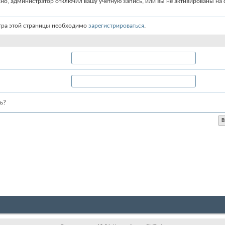
о, администратор отключил вашу учётную запись, или вы не активированы на с
тра этой страницы необходимо
зарегистрироваться
.
ь?