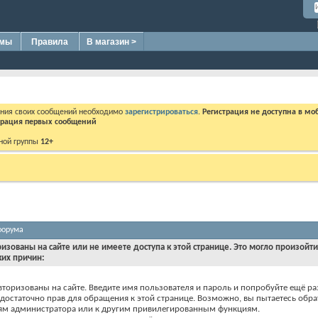
омы
Правила
В магазин >
ения своих сообщений необходимо
зарегистрироваться
.
Регистрация не доступна в мо
дерация первых сообщений
ной группы
12+
форума
ризованы на сайте или не имеете доступа к этой странице. Это могло произойт
ких причин:
вторизованы на сайте. Введите имя пользователя и пароль и попробуйте ещё ра
едостаточно прав для обращения к этой странице. Возможно, вы пытаетесь обра
ям администратора или к другим привилегированным функциям.