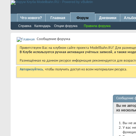
Что нового?
Главная
Форум
Дневники
Альб
Справка
Календарь
Опции форума
Правила форума
Сообщение форума
Приветствуем Вас на клубном сайте проекта Modellbahn.RU! Для размещ
В Клубе используется ручная активация учётных записей, а также мо
Размещённая на данном ресурсе информация рекомендуется для возраст
Авторизуйтесь
, чтобы получить доступ ко всем материалам ресурса.
Сообщение 
Вы не авто
из несколь
Вы не а
У вас н
функци