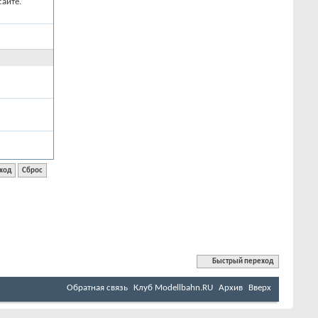
айте.
Быстрый переход
Обратная связь
Клуб Мodellbahn.RU
Архив
Вверх