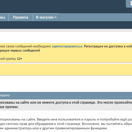
омы
Правила
В магазин >
ения своих сообщений необходимо
зарегистрироваться
.
Регистрация не доступна в мо
дерация первых сообщений
ной группы
12+
форума
ризованы на сайте или не имеете доступа к этой странице. Это могло произойт
ких причин:
вторизованы на сайте. Введите имя пользователя и пароль и попробуйте ещё ра
едостаточно прав для обращения к этой странице. Возможно, вы пытаетесь обра
ям администратора или к другим привилегированным функциям.