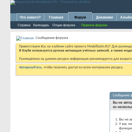
Что нового?
Главная
Форум
Дневники
Альб
Справка
Календарь
Опции форума
Правила форума
Сообщение форума
Приветствуем Вас на клубном сайте проекта Modellbahn.RU! Для размещ
В Клубе используется ручная активация учётных записей, а также мо
Размещённая на данном ресурсе информация рекомендуется для возраст
Авторизуйтесь
, чтобы получить доступ ко всем материалам ресурса.
Сообщение 
Вы не авто
из несколь
Вы не а
У вас н
функци