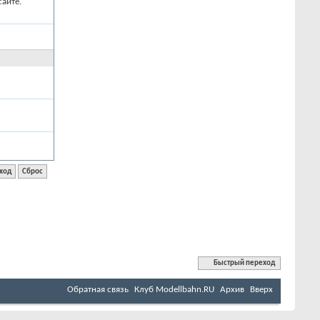
айте.
Быстрый переход
Обратная связь
Клуб Мodellbahn.RU
Архив
Вверх