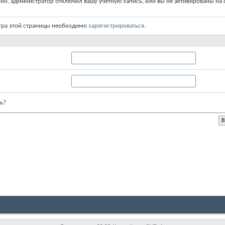
о, администратор отключил вашу учётную запись, или вы не активированы на с
тра этой страницы необходимо
зарегистрироваться
.
ь?