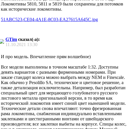
Локомотивы 5810, 5811 и 5819 были сохранены для потомков
как исторические локомотивы.
51ABC523-CE04-4A1E-8C03-EA27615A645C.jpg
GTim
сказал(-а):
11.10.2021
13:30
И про модель. Впечатление прям волшебное)
Все модели выполнены в точном масштабе 1:32. Доступны
девять вариантов с разными фирменными номерами. При
заказе стандарт колеса можно выбрать между NEM и Finescale.
Как обычно у Pesolillo SA, техническое и цветовое решение, а
также детализация исключительны. Например, был разработан
специальный цвет для мерцающего голубоватого русского
листового металла оригинальной версии, в то время как
исторический локомотив имеет синий цвет нынешней модели.
Технические детали снова впечатляют: точно фрезерованная
рама локомотива, снабженная индивидуально вставленными
заклепками и шестигранными винтами от швейцарского
производителя; все заклепки выбиты на корпусе. Спицы колес,