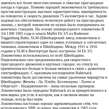
заменить все более многочисленные и тяжелые пригородные
поезда в городах. Помимо хорошей экономичности требовались
простая конструкция, высокие характеристики, маневренность
на поворотах и ​​скорость движения 75 километров в час. Задняя
ходовая ось обеспечивала челночную работу на пригородных
линиях, с которой локомотив не нужно было поворачивать на
конечных станциях. На основе универсального локомотива B
3/4 1300 1905 года и опыта Maffei Eb 3/5 из Bodensee
Toggenburg Bahn, SLM (Швейцарский завод локомотивов и
машин) спроектировал один из самых успешных и элегантных
танковых локомотивов в Швейцарии. Между 1911 и 1916
годами в SLM в Винтертуре было построено 34 Eb 3/5.
Локомотивы использовались по всей Швейцарии.
Первоначально они предназначались для скоростного
пригородного движения в крупных городах, но спектр их
применения все больше и больше менялся в связи с развитием
электрификации. С красивым поглощением Habersack
локомотивы были доставлены на самые удаленные маршруты в
Швейцарии: Женева - Ла. Плейн, Беллинцона - Луино и
Оберглатт - Нидервенинген - лишь несколько примеров.
Локомотивы были переданы Habersack из-за прикрепленного к
ним ящика для угля, в котором, как в овсяном мешке на
лошади, всегда был корм.
Локомотивы настолько хорошо зарекомендовали себя, что
использовались SBB до конца эры паровозов в 1965 году.