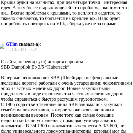
Крыша будки на магнитах, причем четыре точки - интересная
идея. А то у более старых моделей это проблема, экономят что
ли... Всегда проблемы с крышами, то неплотно садится, то
тяжело снимается, то болтается на креплениях. Надо будет
попробовать повторить на VIIk, сборка уже не за горами.
GTim
сказал(-а):
11.10.2021
13:25
С сайта, перевод гугл) история паровоза
SBB Dampflok Eb 3/5 “Habersack“
В первые несколько лет SBB (Швейцарские федеральные
железные дороги) работали с очень устаревшими локомотивами
эпохи частных железных дорог. Новые закупки были
продолжены в виде строительства частных железных дорог,
чтобы справиться с быстро растущим грузопотоком.
С 1905 года ответственные лица SBB занимались закупкой
семейства локомотивов, которое также отвечало новым
возникающим вызовам. После того как самые большие
недостатки были устранены с помощью универсального
локомотива B 3/4 1300 и локомотива-экспресса A 3/5 600, не
было универсального локомотива-цистерны, который мог бы