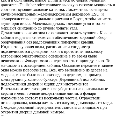
как и в оригинале, имеют эллиптическую форму. Мощный
двигатель Faulhaber обеспечивает высокую тяговую мощность и
соответствующие ходовые качества. Локомотивы оснащены
крупномасштабным железнодорожным декодером ESU, и
звукорежиссеры специально приехали в Бругг, чтобы записать
звуки оригинала. Маленькая деталь: тлеющие угли в топке
мерцают синхронно со звуком лопаты угля.
Детализация локомотива не оставляет желать лучшего. Крыша
кабины водителя снимается и обеспечивает хороший обзор
оборудования без раздражающих поперечин крыши.
Индикатор уровня воды, расписание и спидометр
подсвечиваются фонарями, как и в прототипе, поскольку
встроенное электрическое освещение в то время было
невозможно. Фонари можно переключать индивидуально. То
же самое и с освещением кабины. Овальные переднее и заднее
окна можно поворачивать. Все, что выполнено из дерева на
модели, также было воспроизведено деревом, например,
конструкция угольного бункера. Деревянный пол кабины,
подлокотники дверей и ящики для инструментов.
В остальном детализация также убедительна: оригинальные
версии имеют точные декоративные линии, а фонари
локомотивов состоят из нескольких частей. Отражатели
никелированы, кольца лампы - из латуни, дымоходы - из меди.
Смоделированный перегреватель становится видимым при
открытии дверцы дымовой камеры.