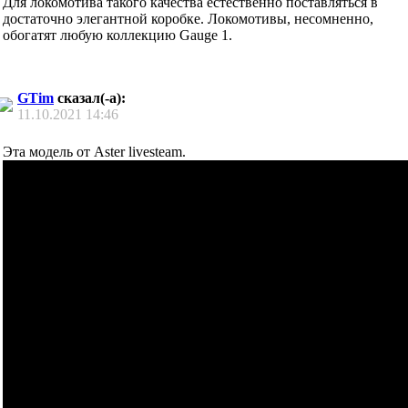
Для локомотива такого качества естественно поставляться в
достаточно элегантной коробке. Локомотивы, несомненно,
обогатят любую коллекцию Gauge 1.
GTim
сказал(-а):
11.10.2021
14:46
Эта модель от Aster livesteam.