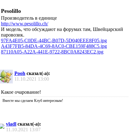
Pesolillo
Производитель в единице
http://www.pesolillo.ch/
И модель, что обсуждают на форумах там, Швейцарский
паровозик.
97FA4E05-C0DE-44BC-B07D-5D040EEE8F05.jpg
A43F7FB5-84DA-4C69-8AC0-CBE159F488C5.jpg
87110A05-A22A-441E-9722-8BC0A8243EC2.jpg
Pooh
сказал(-а):
11.10.2021
13:00
Какое очарование!
Вместе мы сделаем Клуб интересным!
vladl
сказал(-а):
11.10.2021
13:07