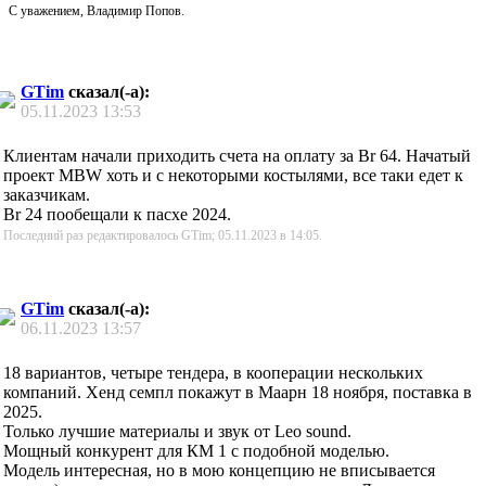
С уважением, Владимир Попов.
GTim
сказал(-а):
05.11.2023
13:53
Клиентам начали приходить счета на оплату за Br 64. Начатый
проект MBW хоть и с некоторыми костылями, все таки едет к
заказчикам.
Br 24 пообещали к пасхе 2024.
Последний раз редактировалось GTim; 05.11.2023 в
14:05
.
GTim
сказал(-а):
06.11.2023
13:57
18 вариантов, четыре тендера, в кооперации нескольких
компаний. Хенд семпл покажут в Маарн 18 ноября, поставка в
2025.
Только лучшие материалы и звук от Leo sound.
Мощный конкурент для КМ 1 с подобной моделью.
Модель интересная, но в мою концепцию не вписывается