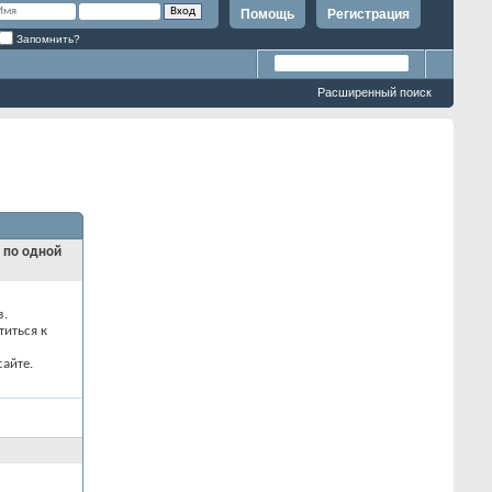
Помощь
Регистрация
Запомнить?
Расширенный поиск
и по одной
з.
титься к
айте.