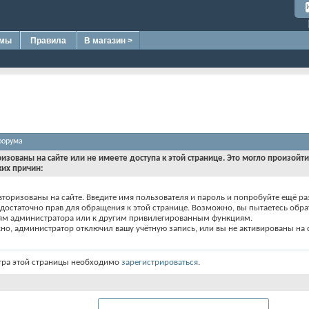
омы
Правила
В магазин >
форума
ризованы на сайте или не имеете доступа к этой странице. Это могло произойт
ких причин:
вторизованы на сайте. Введите имя пользователя и пароль и попробуйте ещё ра
едостаточно прав для обращения к этой странице. Возможно, вы пытаетесь обра
ям администратора или к другим привилегированным функциям.
о, администратор отключил вашу учётную запись, или вы не активированы на с
тра этой страницы необходимо
зарегистрироваться
.