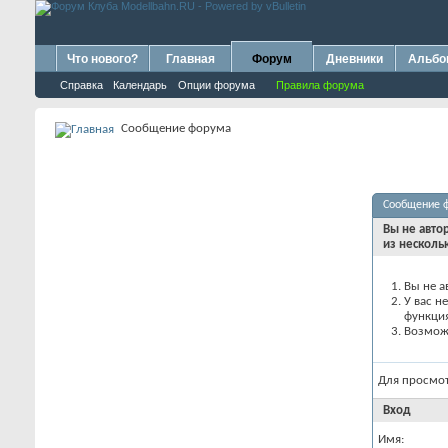
Что нового?
Главная
Форум
Дневники
Альб
Справка
Календарь
Опции форума
Правила форума
Сообщение форума
Сообщение 
Вы не авто
из несколь
Вы не а
У вас н
функци
Возможн
Для просмо
Вход
Имя: