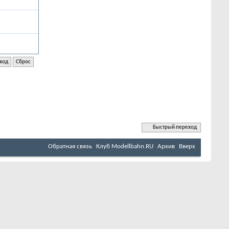
Быстрый переход
Обратная связь
Клуб Мodellbahn.RU
Архив
Вверх