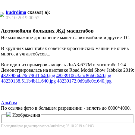
kudrdima
сказал(-а):
03.10.2019
00:52
Автомобили больших ЖД масштабов
Не маловажное дополнение макета - автомобили и другие ТС.
В крупных масштабах советских/российских машин не очень
много, а уж автобусов...
Вот один из примеров - модель ЛиАЗ-677М в масштабе 1:24.
Демонстрировалась на выставке Road Model Show Jabbeke 2019:
48239064.29e796f1.640.jpg
48239106.3a5c86b6.640.jpg
48239138.511b4b11.640.jpg
48239172.0d9a6c0c.640.jpg
Альбом
По ссылке фото в большем разрешении - вплоть до 6000*4000.
Изображения
Последний раз редактировалось kudrdima; 03.10.2019 в
01:03
.