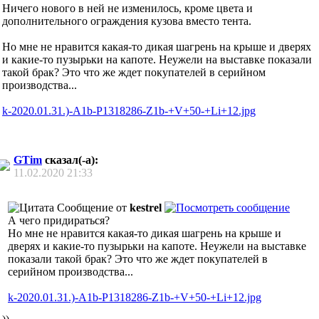
Ничего нового в ней не изменилось, кроме цвета и
дополнительного ограждения кузова вместо тента.
Но мне не нравится какая-то дикая шагрень на крыше и дверях
и какие-то пузырьки на капоте. Неужели на выставке показали
такой брак? Это что же ждет покупателей в серийном
производства...
k-2020.01.31.)-A1b-P1318286-Z1b-+V+50-+Li+12.jpg
GTim
сказал(-а):
11.02.2020
21:33
Сообщение от
kestrel
А чего придираться?
Но мне не нравится какая-то дикая шагрень на крыше и
дверях и какие-то пузырьки на капоте. Неужели на выставке
показали такой брак? Это что же ждет покупателей в
серийном производства...
k-2020.01.31.)-A1b-P1318286-Z1b-+V+50-+Li+12.jpg