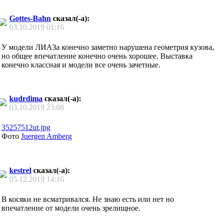
Gottes-Bahn
сказал(-а):
03.10.2019
01:16
У модели ЛИАЗа конечно заметно нарушена геометрия кузова,
но общее впечатление конечно очень хорошее. Выставка
конечно классная и модели все очень зачетные.
kudrdima
сказал(-а):
03.10.2019
23:08
35257512ut.jpg
Фото
Juergen Amberg
kestrel
сказал(-а):
05.12.2019
14:16
В косяки не всматривался. Не знаю есть или нет но
впечатление от модели очень зрелищное.