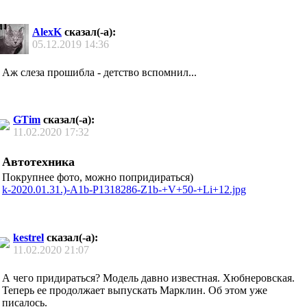
AlexK
сказал(-а):
05.12.2019
14:36
Аж слеза прошибла - детство вспомнил
...
GTim
сказал(-а):
11.02.2020
17:32
Автотехника
Покрупнее фото, можно попридираться)
k-2020.01.31.)-A1b-P1318286-Z1b-+V+50-+Li+12.jpg
kestrel
сказал(-а):
11.02.2020
21:07
А чего придираться? Модель давно известная. Хюбнеровская.
Теперь ее продолжает выпускать Марклин. Об этом уже
писалось.