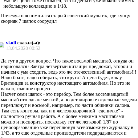
Насчет цены тоже согласен, за эти деньги уже можно заиметь
небольшую коллекцию в 1/18.
Почему-то вспомнился старый советский мультик, где купцу
скорняк 7 шапок соорудил
vladl
сказал(-а):
13.04.2020
00:52
Да тут в другом вопрос. Что такое восьмой масштаб, откуда он
нарисовался? Завтра четвертый китайцы предложат, второй и
начнем с ума сходить, ведь это же отечественный автомобиль!!!
Надо брать, надо собирать, это круто! А цена будет, как у
Британцев за конструктор настоящего автомобиля. Но это не
важно, главное процесс.
Насчет семи шапок - это перебор. Тем более восемнадцатый
масштаб отнюдь не мелкий, а по деталировке отдельные модели
переплюнут и восьмой, например, по части обшивки салона.
Там есть конторы, как и в железнодорожной "еденичке" -
полностью ручная работа. А с более мелкими масштабами
можно и поспорить, поскольку тот же легковой 1/87 по
ценообразованию уже переплюнул всевозможную журналку в
1/43, а то еще отдельные производители подкрадываются и