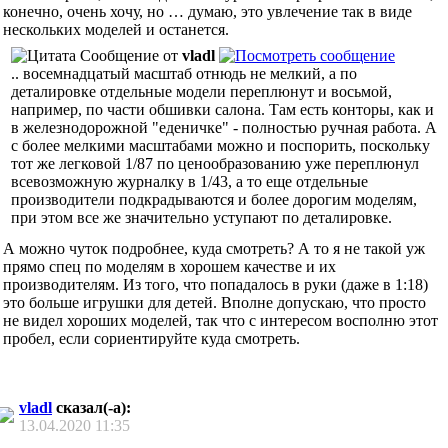
конечно, очень хочу, но … думаю, это увлечение так в виде
нескольких моделей и останется.
Сообщение от
vladl
.. восемнадцатый масштаб отнюдь не мелкий, а по
деталировке отдельные модели переплюнут и восьмой,
например, по части обшивки салона. Там есть конторы, как и
в железнодорожной "еденичке" - полностью ручная работа. А
с более мелкими масштабами можно и поспорить, поскольку
тот же легковой 1/87 по ценообразованию уже переплюнул
всевозможную журналку в 1/43, а то еще отдельные
производители подкрадываются и более дорогим моделям,
при этом все же значительно уступают по деталировке.
А можно чуток подробнее, куда смотреть? А то я не такой уж
прямо спец по моделям в хорошем качестве и их
производителям. Из того, что попадалось в руки (даже в 1:18)
это больше игрушки для детей. Вполне допускаю, что просто
не видел хороших моделей, так что с интересом восполню этот
пробел, если сориентируйте куда смотреть.
vladl
сказал(-а):
13.04.2020
11:35