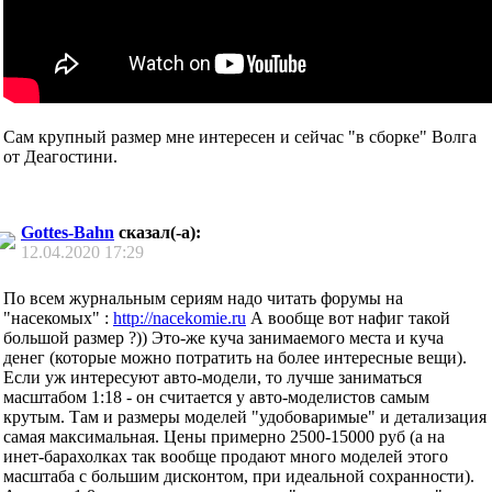
Сам крупный размер мне интересен и сейчас "в сборке" Волга
от Деагостини.
Gottes-Bahn
сказал(-а):
12.04.2020
17:29
По всем журнальным сериям надо читать форумы на
"насекомых" :
http://nacekomie.ru
А вообще вот нафиг такой
большой размер ?)) Это-же куча занимаемого места и куча
денег (которые можно потратить на более интересные вещи).
Если уж интересуют авто-модели, то лучше заниматься
масштабом 1:18 - он считается у авто-моделистов самым
крутым. Там и размеры моделей "удобоваримые" и детализация
самая максимальная. Цены примерно 2500-15000 руб (а на
инет-барахолках так вообще продают много моделей этого
масштаба с большим дисконтом, при идеальной сохранности).