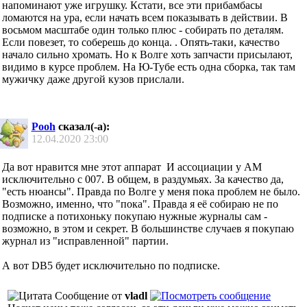
напоминают уже игрушку. Кстати, все эти прибамбасы
ломаются на ура, если начать всем показывать в действии. В
восьмом масштабе один только плюс - собирать по деталям.
Если повезет, то соберешь до конца.
. Опять-таки, качество
начало сильно хромать. Но к Волге хоть запчасти присылают,
видимо в курсе проблем. На Ю-Тубе есть одна сборка, так там
мужичку даже другой кузов прислали.
Pooh
сказал(-а):
12.04.2020
23:00
Да вот нравится мне этот аппарат
И ассоциации у AM
исключительно с 007. В общем, в раздумьях. За качество да,
"есть нюансы". Правда по Волге у меня пока проблем не было.
Возможно, именно, что "пока". Правда я её собираю не по
подписке а потихоньку покупаю нужные журналы сам -
возможно, в этом и секрет. В большинстве случаев я покупаю
журнал из "исправленной" партии.
А вот DB5 будет исключительно по подписке.
Сообщение от
vladl