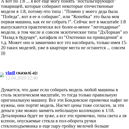
А вот по 1:8 ... я вот еще могу понять "ностальгирующих"
товарищей, которые собирают некоторые отечественные
модели в 1:8, потому-что типа : "Помню у моего деда была
"Победа", вот я ее и собираю", или "Копейка" это была моя
первая машина, как ее не собрать !". Сейчас вот в масштабе 1:8
выпускаются практически все более-и-менее "легендарные"
модели, в том числе и совсем экзотические типа "ДэЛориан" из
"Назад в будущее", катафалк из "Охотники на привидения" и
т.д. Может оно и заманчиво все это насобирать, только имея 15-
20 таких моделей, уже в квартире места не останется ... совсем
)))
vladl
сказал(-а):
12.04.2020
22:40
Думается, что даже если собирать модель любой машины в
столь экзотическом масштабе, то тогда только правильную
оригинальную машину. Все эти Бондовские примочки нафиг не
нужны, они портят модель. Насчет цены тоже согласен, за эти
деньги уже можно заиметь небольшую коллекцию в 1/18.
Деталировка будет не хуже, а все эти примочки, типа света а ля
ксенон, опускаемые стекла в пол-оборота ручки
стеклоподъемника и еще пару-тройку мелочей больше