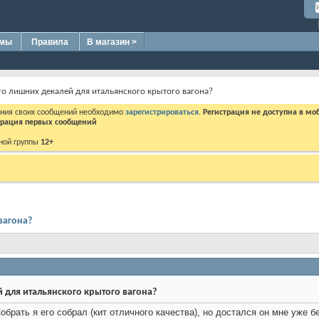
омы
Правила
В магазин >
ого лишних декалей для итальянского крытого вагона?
ения своих сообщений необходимо
зарегистрироваться
.
Регистрация не доступна в мо
дерация первых сообщений
ной группы
12+
вагона?
й для итальянского крытого вагона?
 Собрать я его собрал (кит отличного качества), но достался он мне уже б