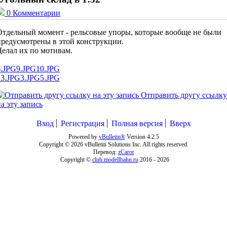
0 Комментарии
Отдельный момент - рельсовые упоры, которые вообще не были
предусмотрены в этой конструкции.
Делал их по мотивам.
6.JPG
9.JPG
10.JPG
13.JPG
3.JPG
5.JPG
Отправить другу ссылку
а эту запись
Вход
Регистрация
Полная версия
Вверх
Powered by
vBulletin®
Version 4.2.5
Copyright © 2026 vBulletin Solutions Inc. All rights reserved.
Перевод:
zCarot
Copyright ©
club.modellbahn.ru
2016 -
2026