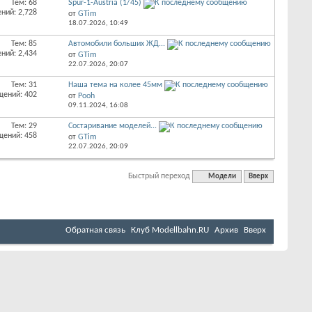
Тем: 68
Spur-1-Austria (1/45)
ний: 2,728
от
GTim
18.07.2026,
10:49
Тем: 85
Автомобили больших ЖД...
ний: 2,434
от
GTim
22.07.2026,
20:07
Тем: 31
Наша тема на колее 45мм
щений: 402
от
Pooh
09.11.2024,
16:08
Тем: 29
Состаривание моделей...
щений: 458
от
GTim
22.07.2026,
20:09
Быстрый переход
Модели
Вверх
Обратная связь
Клуб Мodellbahn.RU
Архив
Вверх