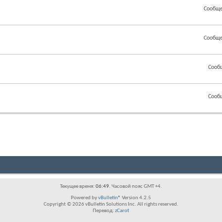
Сообще
Сообще
Сооб
Сооб
Текущее время:
06:49
. Часовой пояс GMT +4.
Powered by
vBulletin®
Version 4.2.5
Copyright © 2026 vBulletin Solutions Inc. All rights reserved.
Перевод:
zCarot