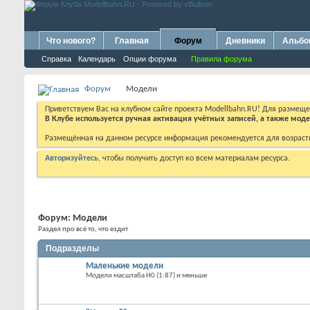
Что нового?
Главная
Форум
Дневники
Альб
Справка
Календарь
Опции форума
Правила форума
Форум
Модели
Приветствуем Вас на клубном сайте проекта Modellbahn.RU! Для размещ
В Клубе используется ручная активация учётных записей, а также мо
Размещённая на данном ресурсе информация рекомендуется для возраст
Авторизуйтесь
, чтобы получить доступ ко всем материалам ресурса.
Форум:
Модели
Раздел про всё то, что ездит
Подразделы
Маленькие модели
Модели масштаба H0 (1:87) и меньше