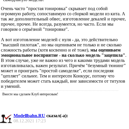
Очень часто "простая тонировка" скрывает под собой
огромную работу, сопоставимую со сборкой модели из кита. А
так же дополнительный обвес, изготовление декалей и прочее,
прочее, прочее. Не всегда, разумеется, но часто. Если мы
говорим о серьёзной "тонировке".
А вот изготовление моделей с нуля - да, это действительно
"высший пилотаж", но мы оцениваем не только и не сколько
сложность работы (хотя косвенно и её тоже),
мы оцениваем
эмоциональное восприятие - на сколько модель "зацепила"
.
В этом случае, уже не важно из чего и какими трудами модель
изготавливалась, важен результат. Причём "безумный тюнинг"
может и проиграть "простой самоделке", если последняя
"цепляет" сильнее. Тем и интересен Конкурс, потому что
победителем может стать каждый, вне зависимости от титулов
и умений.
Вместе мы сделаем Клуб интересным!
Modellbahn.RU
сказал(-а):
08.12.2021
17:23