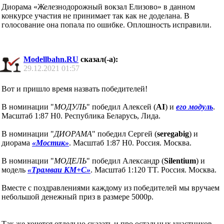
Диорама «Железнодорожный вокзал Елизово» в данном
конкурсе участия не принимает так как не доделана. В
голосование она попала по ошибке. Оплошность исправили.
Modellbahn.RU
сказал(-а):
29.12.2021
01:57
Вот и пришло время назвать победителей!
В номинации "
МОДУЛЬ
" победил Алексей (
AI
) и
его модуль
.
Масштаб 1:87 H0. Республика Беларусь, Лида.
В номинации "
ДИОРАМА
" победил Сергей (
seregabig
) и
диорама
«Мостик»
. Масштаб 1:87 H0. Россия. Москва.
В номинации "
МОДЕЛЬ
" победил Александр (
Silentium
) и
модель
«Трамваи КМ+С»
. Масштаб 1:120 TT. Россия. Москва.
Вместе с поздравлениями каждому из победителей мы вручаем
небольшой денежный приз в размере 5000р.
Так же хочется отдельно сказать и про остальных участников