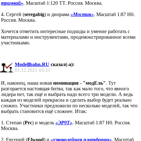
трамвай»
. Масштаб 1:120 TT. Россия. Москва.
4. Сергей (
seregabig
) и диорама
«Мостик»
. Масштаб 1:87 H0.
Россия. Москва.
Хочется отметить интересные подходы и умение работать с
материалами и инструментами, продемонстрированное всеми
участниками.
Modellbahn.RU
сказал(-а):
01.12.2021
03:33
И, наконец, наша новая
номинация - "модЕль"
. Тут
разгорается настоящая битва, так как мало того, что явного
лидера нет, так ещё и выбрать надо всего три модели. А ведь
каждая из моделей прекрасна и сделать выбор будет реально
сложно. Участники предложили по несколько моделей, так что
выбрать становится ещё сложнее. Итак:
1. Степан (
Prc
) и модель
«ЭР9Т»
. Масштаб 1:87 H0. Россия.
Москва.
2. Евгений (
Elwood
) и
«узкоколейная платформа»
. Масштаб