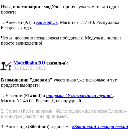
Итак,
в номинации "модУль"
принял участие только один
проекта:
1. Алексей (
AI
) и
его модуль
. Масштаб 1:87 H0. Республика
Беларусь, Лида.
Что ж, досрочно поздравляем победителя. Модуль выполнен
просто великолепно!
Modellbahn.RU
сказал(-а):
01.12.2021
03:32
В номинации "диорама"
участников уже несколько и тут
придётся выбирать:
1. Евгений (
Elwood
) и
диорама "Узкоколейный тупик"
.
Масштаб 1:45 0e. Россия. Долгопрудный.
2. Степан (
Prc
) и диорама «Железнодорожный вокзал Елизово»
в конкурсе участия не принимает.
3. Александр (
Silentium
) и диорама
«Бакинский электрический