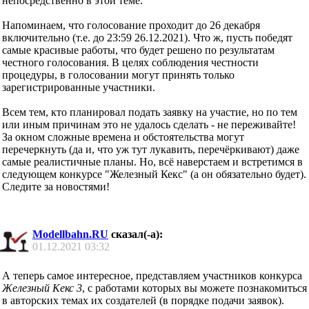
непосредственно в этой теме.
Напоминаем, что голосование проходит до 26 декабря
включительно (т.е. до 23:59 26.12.2021). Что ж, пусть победят
самые красивые работы, что будет решено по результатам
честного голосования. В целях соблюдения честности
процедуры, в голосовании могут принять только
зарегистрированные участники.
Всем тем, кто планировал подать заявку на участие, но по тем
или иным причинам это не удалось сделать - не переживайте!
За окном сложные времена и обстоятельства могут
перечеркнуть (да и, что уж тут лукавить, перечёркивают) даже
самые реалистичные планы. Но, всё наверстаем и встретимся в
следующем конкурсе "Железный Кекс" (а он обязательно будет).
Cледите за новостями!
Modellbahn.RU
сказал(-а):
01.12.2021
03:32
А теперь самое интересное, представляем участников конкурса
Железный Кекс 3
, с работами которых вы можете познакомиться
в авторских темах их создателей (в порядке подачи заявок).