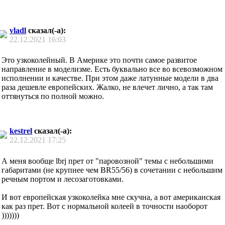
vladl
сказал(-а):
22.12.2021
16:03
Это узкоколейный. В Америке это почти самое развитое
направление в моделизме. Есть буквально все во всевозможном
исполнении и качестве. При этом даже латунные модели в два
раза дешевле европейских. Жалко, не влечет лично, а так там
оттянуться по полной можно.
kestrel
сказал(-а):
22.12.2021
17:25
А меня вообще lbrj прет от "паровозной" темы с небольшими
габаритами (не крупнее чем BR55/56) в сочетании с небольшим
речным портом и лесозаготовками.
И вот европейская узкоколейка мне скучна, а вот американская
как раз прет. Вот с нормальной колеей в точности наоборот
)))))))