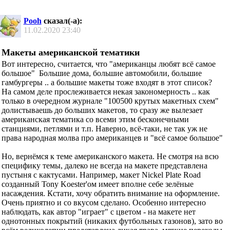
Pooh
сказал(-а):
11.02.2020
23:40
Макеты американской тематики
Вот интересно, считается, что "американцы любят всё самое
большое"
Большие дома, большие автомобили, большие
гамбургеры .. а большие макеты тоже входят в этот список?
На самом деле прослеживается некая закономерность .. как
только в очередном журнале "100500 крутых макетных схем"
долистываешь до больших макетов, то сразу же вылезает
американская тематика со всеми этим бесконечными
станциями, петлями и т.п. Наверно, всё-таки, не так уж не
права народная молва про американцев и "всё самое большое"
Но, вернёмся к теме американского макета. Не смотря на всю
специфику темы, далеко не всегда на макете представлена
пустыня с кактусами. Например, макет Nickel Plate Road
созданный Tony Koester'ом имеет вполне себе зелёные
насаждения. Кстати, хочу обратить внимание на оформление.
Очень приятно и со вкусом сделано. Особенно интересно
наблюдать, как автор "играет" с цветом - на макете нет
однотонных покрытий (никаких футбольных газонов), зато во